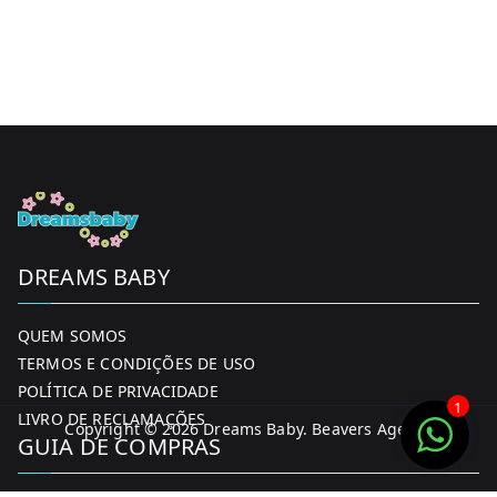
be
chosen
on
the
product
page
DREAMS BABY
QUEM SOMOS
TERMOS E CONDIÇÕES DE USO
POLÍTICA DE PRIVACIDADE
1
LIVRO DE RECLAMAÇÕES
Copyright © 2026
Dreams Baby
. Beavers Agency
GUIA DE COMPRAS