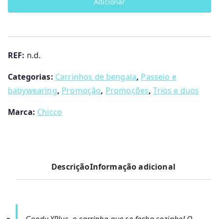
Adicionar
Goody
a
:
XPlus
l
€
Chicco
e
1
r
9
REF:
n.d.
a
9
:
.
Categorias:
Carrinhos de bengala
,
Passeio e
€
9
babywearing
,
Promoção
,
Promoções
,
Trios e duos
2
9
4
.
Marca:
Chicco
9
.
9
9
Descrição
Informação adicional
.