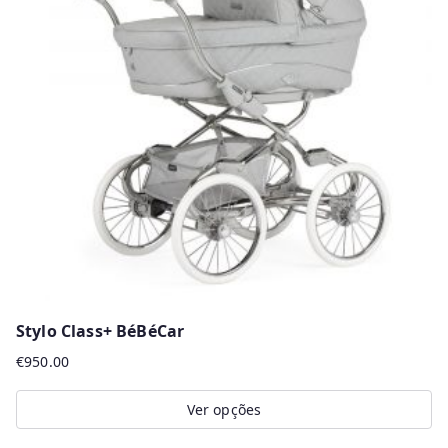
Stylo Class+ BéBéCar
€
950.00
Ver opções
This