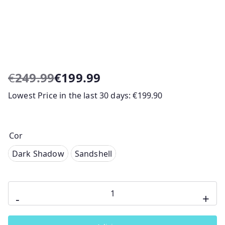
€
249.99
€
199.99
O
O
Lowest Price in the last 30 days:
€
199.90
p
p
r
r
e
e
ç
ç
Cor
o
o
ark Shadow
Dark Shadow
Sandshell
o
a
Sandshell
r
t
i
u
Quantidade
-
+
g
a
de
i
l
Carrinho
n
é