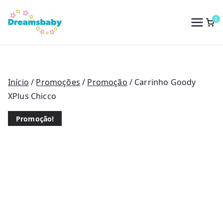
Saltar
para
0
Dreams Baby
o
conteúdo
Início
/
Promoções
/
Promoção
/ Carrinho Goody
XPlus Chicco
Promoção!