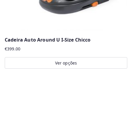
Cadeira Auto Around U I-Size Chicco
€
399.00
Ver opções
This
product
has
multiple
variants.
The
options
may