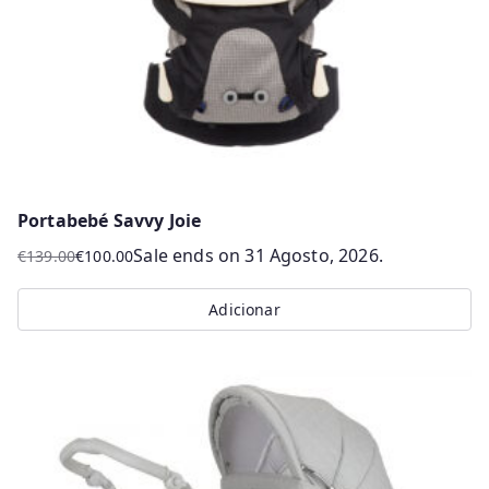
Portabebé Savvy Joie
Sale ends on 31 Agosto, 2026.
€
139.00
€
100.00
O
O
preço
preço
Adicionar
original
atual
era:
é:
€139.00.
€100.00.