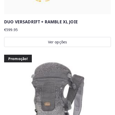
DUO VERSADRIFT + RAMBLE XL JOIE
€
599.95
Ver opções
This
product
Promoção!
has
multiple
variants.
The
options
may
be