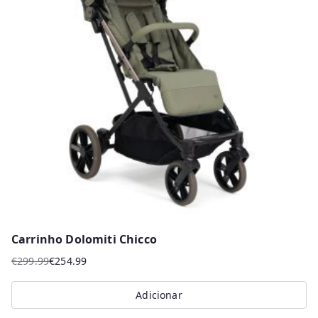
Carrinho Dolomiti Chicco
€
299.99
€
254.99
O
O
preço
preço
Adicionar
original
atual