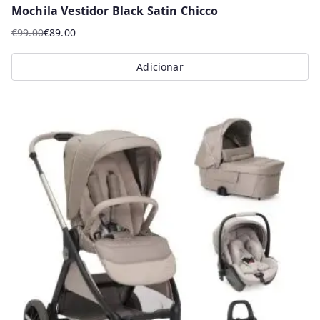
Mochila Vestidor Black Satin Chicco
€
99.00
€
89.00
O
O
preço
preço
Adicionar
original
atual
era:
é:
€99.00.
€89.00.