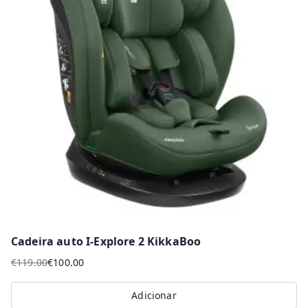
Cadeira auto I-Explore 2 KikkaBoo
€
119.00
€
100.00
O
O
preço
preço
Adicionar
original
atual