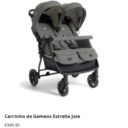
has
multiple
variants.
The
options
may
be
chosen
on
the
product
page
Carrinho de Gemeos Estrella Joie
€
399.95