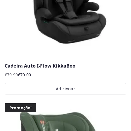
chosen
on
the
product
page
Cadeira Auto I-Flow KikkaBoo
€
79.99
€
70.00
O
O
preço
preço
Adicionar
original
atual
era:
é:
€79.99.
€70.00.
Promoção!