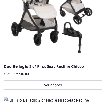
Duo Bellagio 2 c/ First Seat Recline Chicco
€
859.99
€
740.00
O
O
preço
preço
Ver opções
original
atual
This
era:
é:
product
€859.99.
€740.00.