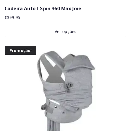
Cadeira Auto I-Spin 360 Max Joie
€
399.95
Ver opções
This
product
Promoção!
has
multiple
variants.
The
options
may
be
chosen
on