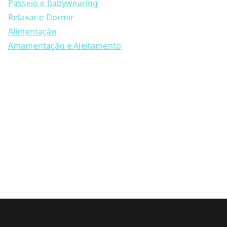
Passeio e babywearing
product
Relaxar e Dormir
page
Alimentação
Amamentação e Aleitamento