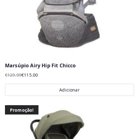
chosen
on
the
product
page
Marsúpio Airy Hip Fit Chicco
€
129.99
€
115.00
O
O
preço
preço
Adicionar
original
atual
era:
é:
€129.99.
€115.00.
Promoção!