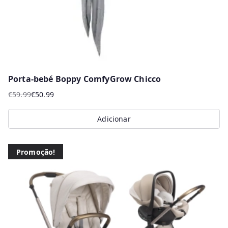
the
product
page
Porta-bebé Boppy ComfyGrow Chicco
€
59.99
€
50.99
O
O
preço
preço
Adicionar
original
atual
era:
é:
€59.99.
€50.99.
Promoção!