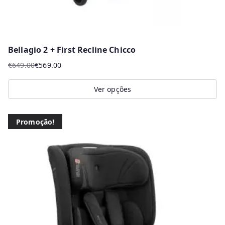
Bellagio 2 + First Recline Chicco
€
649.00
€
569.00
O
O
preço
preço
Ver opções
original
atual
This
era:
é:
product
€649.00.
€569.00.
Promoção!
has
multiple
variants.
The
options
may
be