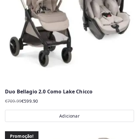
Duo Bellagio 2.0 Como Lake Chicco
€
709.99
€
599.90
O
O
preço
preço
Adicionar
original
atual
era:
é:
€709.99.
€599.90.
Promoção!