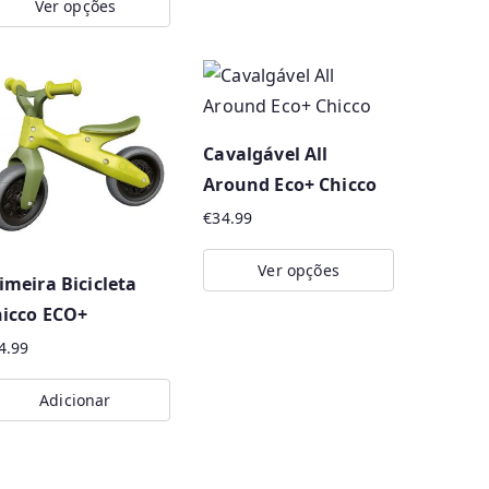
Ver opções
This
is
product
oduct
has
s
multiple
ltiple
variants.
Cavalgável All
riants.
The
Around Eco+ Chicco
e
options
€
34.99
tions
may
ay
be
Ver opções
imeira Bicicleta
chosen
This
icco ECO+
osen
on
product
n
the
4.99
has
e
product
multiple
Adicionar
oduct
page
variants.
ge
The