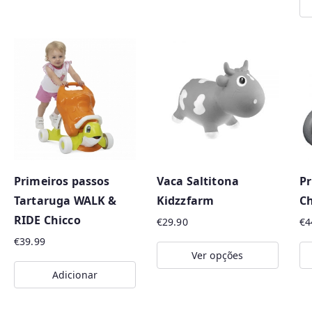
product
has
Th
multiple
pr
variants.
ha
The
mu
options
va
may
Th
be
op
chosen
m
Primeiros passos
Vaca Saltitona
Pr
on
be
Tartaruga WALK &
Kidzzfarm
Ch
the
ch
RIDE Chicco
product
o
€
29.90
€
4
page
th
€
39.99
Ver opções
pr
Adicionar
This
pa
product