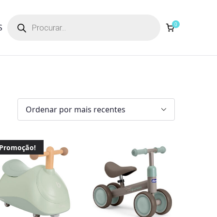
Products
search
0
S
Promoção!