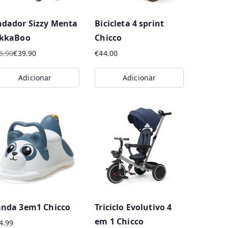
dador Sizzy Menta
Bicicleta 4 sprint
ikkaBoo
Chicco
6.90
€
39.90
€
44.00
eço
eço
Adicionar
Adicionar
iginal
ual
a:
6.90.
9.90.
nda 3em1 Chicco
Triciclo Evolutivo 4
em 1 Chicco
4.99