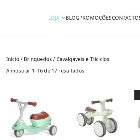
LOJA
BLOG
PROMOÇÕES
CONTACTO
y
Início
/
Brinquedos
/ Cavalgáveis e Triciclos
O
A mostrar 1–16 de 17 resultados
r
d
e
n
a
d
o