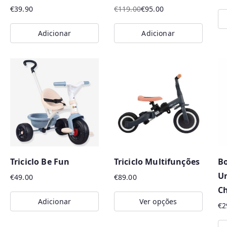
on
€
39.90
€
119.00
€
95.00
O
O
the
preço
preço
Adicionar
Adicionar
product
original
atual
page
era:
é:
€119.00.
€95.00.
Triciclo Be Fun
Triciclo Multifunções
B
U
€
49.00
€
89.00
Ch
Adicionar
Ver opções
€
2
This