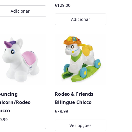
€
129.00
Adicionar
Adicionar
ouncing
Rodeo & Friends
nicorn/Rodeo
Bilingue Chicco
icco
€
79.99
9.99
Ver opções