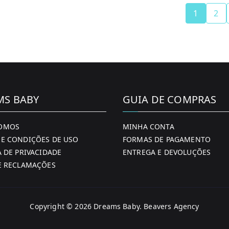
has
1
2
multiple
variants.
The
options
may
be
MS BABY
GUIA DE COMPRAS
chosen
on
OMOS
MINHA CONTA
the
E CONDIÇÕES DE USO
FORMAS DE PAGAMENTO
product
A DE PRIVACIDADE
ENTREGA E DEVOLUÇÕES
page
E RECLAMAÇÕES
Copyright © 2026
Dreams Baby
. Beavers Agency