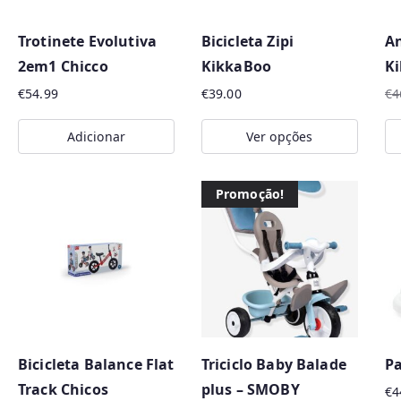
p
o
Trotinete Evolutiva
Bicicleta Zipi
An
r
2em1 Chicco
KikkaBoo
K
m
€
54.99
€
39.00
€
4
a
O
O
i
pr
pr
Adicionar
Ver opções
or
at
s
This
er
é:
r
product
€4
€3
Promoção!
e
has
c
multiple
e
variants.
n
The
t
options
e
may
s
Bicicleta Balance Flat
Triciclo Baby Balade
Pa
be
Track Chicos
plus – SMOBY
chosen
€
4