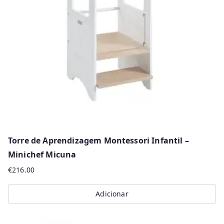
r
m
a
i
s
r
e
c
e
n
Torre de Aprendizagem Montessori Infantil –
t
Minichef Micuna
e
€
216.00
s
Adicionar