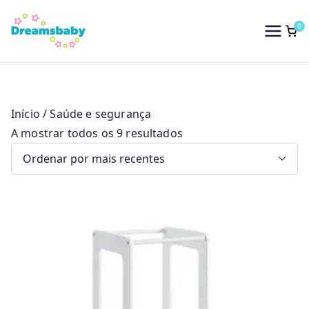
Saltar
para
0
Dreams Baby
o
conteúdo
Início
/ Saúde e segurança
O
A mostrar todos os 9 resultados
r
d
e
n
a
d
o
p
o