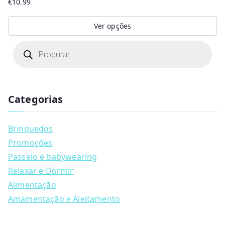
€
10.99
Ver opções
This
P
r
product
o
d
has
u
multiple
c
t
Categorias
variants.
s
s
The
e
a
options
Brinquedos
r
may
c
Promoções
h
be
Passeio e babywearing
chosen
Relaxar e Dormir
on
Alimentação
the
Amamentação e Aleitamento
product