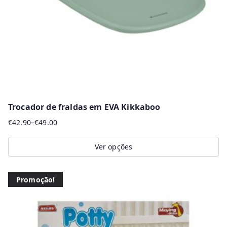
chosen
on
the
product
page
Trocador de fraldas em EVA Kikkaboo
€
42.90
–
€
49.00
Price
range:
Ver opções
€42.90
This
through
product
€49.00
Promoção!
has
multiple
variants.