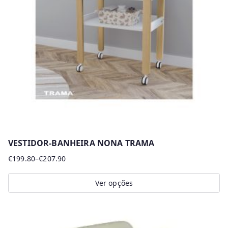
r
m
a
i
s
r
e
c
e
n
VESTIDOR-BANHEIRA NONA TRAMA
t
€
199.80
–
€
207.90
Price
e
range:
s
Ver opções
€199.80
This
through
product
€207.90