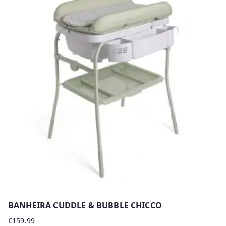
has
multiple
variants.
The
options
may
be
chosen
on
the
product
page
BANHEIRA CUDDLE & BUBBLE CHICCO
€
159.99