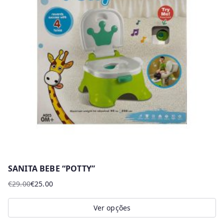
The
options
may
be
chosen
on
the
product
page
SANITA BEBE “POTTY”
€
29.00
€
25.00
O
O
preço
preço
Ver opções
original
atual