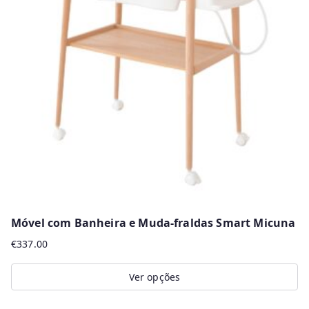
Móvel com Banheira e Muda-fraldas Smart Micuna
€
337.00
Ver opções
This