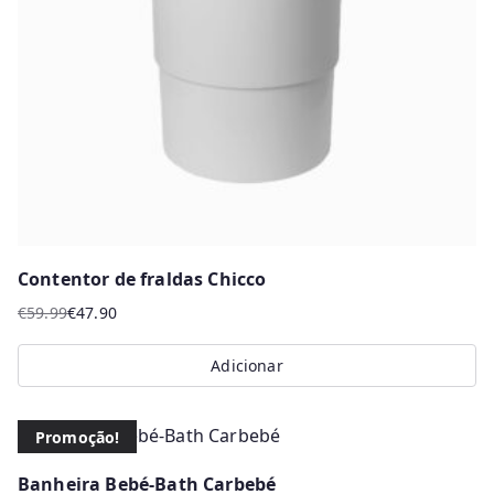
Contentor de fraldas Chicco
€
59.99
€
47.90
O
O
preço
preço
Adicionar
original
atual
era:
é:
€59.99.
€47.90.
Promoção!
Banheira Bebé-Bath Carbebé