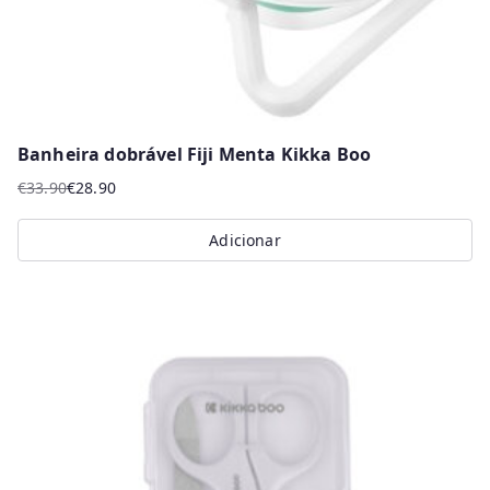
Banheira dobrável Fiji Menta Kikka Boo
€
33.90
€
28.90
O
O
preço
preço
Adicionar
original
atual
era:
é:
€33.90.
€28.90.