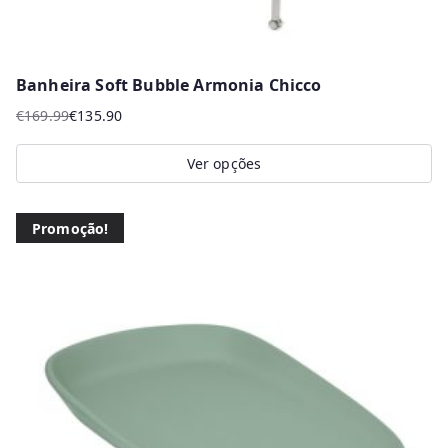
Banheira Soft Bubble Armonia Chicco
€
169.99
€
135.90
O
O
preço
preço
Ver opções
original
atual
This
era:
é:
product
€169.99.
€135.90.
Promoção!
has
multiple
variants.
The
options
may
be