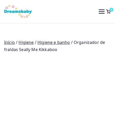
Saltar
para
0
Dreams Baby
o
conteúdo
Início
/
Higiene
/
Higiene e banho
/ Organizador de
fraldas Seally Me Kikkaboo