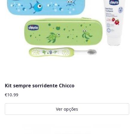
Kit sempre sorridente Chicco
€
10.99
Ver opções
This
product