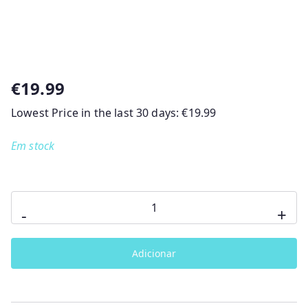
€
19.99
Lowest Price in the last 30 days:
€
19.99
Em stock
Quantidade
-
+
de
Organizador
Adicionar
de
fraldas
Seally