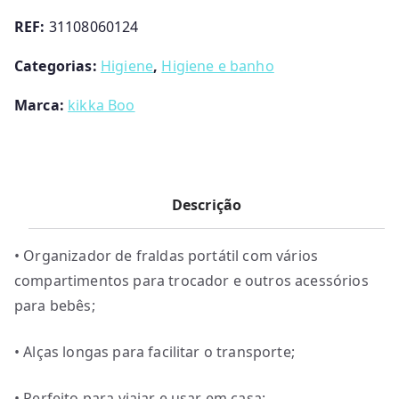
Me
REF:
31108060124
Kikkaboo
Categorias:
Higiene
,
Higiene e banho
Marca:
kikka Boo
Descrição
• Organizador de fraldas portátil com vários
compartimentos para trocador e outros acessórios
para bebês;
• Alças longas para facilitar o transporte;
• Perfeito para viajar e usar em casa;