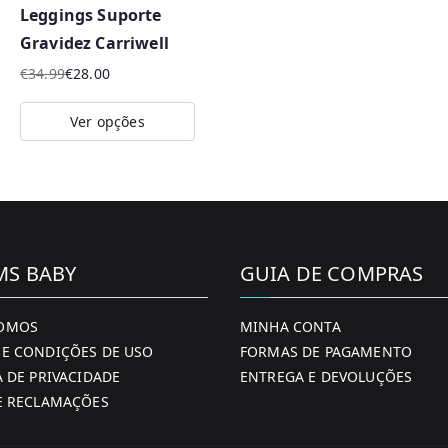
Leggings Suporte
chosen
ch
Gravidez Carriwell
on
o
the
th
€
34.99
€
28.00
O
O
product
pr
preço
preço
Ver opções
page
pa
original
atual
This
era:
é:
product
€34.99.
€28.00.
has
multiple
variants.
MS BABY
GUIA DE COMPRAS
The
options
OMOS
MINHA CONTA
may
E CONDIÇÕES DE USO
FORMAS DE PAGAMENTO
be
A DE PRIVACIDADE
ENTREGA E DEVOLUÇÕES
E RECLAMAÇÕES
chosen
on