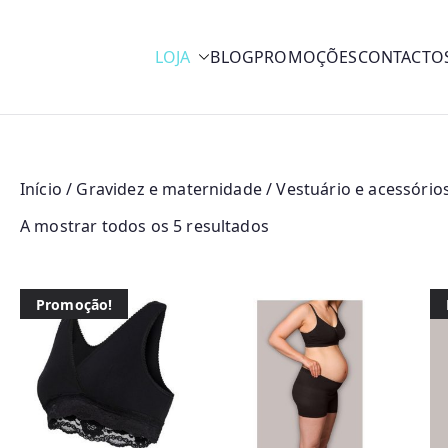
LOJA
BLOG
PROMOÇÕES
CONTACTO
y
Início
/
Gravidez e maternidade
/ Vestuário e acessório
O
A mostrar todos os 5 resultados
r
d
Promoção!
e
n
a
d
o