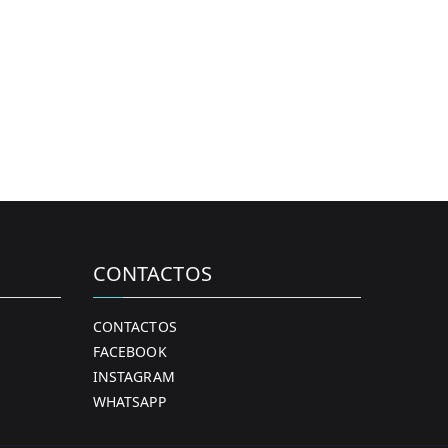
osen
n
e
oduct
ge
CONTACTOS
CONTACTOS
FACEBOOK
INSTAGRAM
WHATSAPP