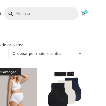
Products
search
0
S
s de gravidez
Promoção!