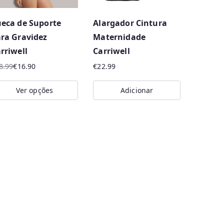
eca de Suporte
Alargador Cintura
ra Gravidez
Maternidade
rriwell
Carriwell
8.99
€
16.90
€
22.99
eço
eço
Ver opções
Adicionar
iginal
ual
is
a:
oduct
8.99.
6.90.
s
ltiple
riants.
e
tions
ay