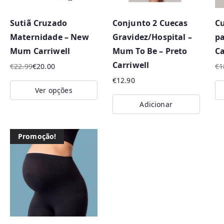
p
o
Sutiã Cruzado
Conjunto 2 Cuecas
Cu
r
Maternidade – New
Gravidez/Hospital –
pa
m
Mum Carriwell
Mum To Be – Preto
Ca
a
Carriwell
€
22.99
€
20.00
€
1
i
O
O
O
O
€
12.90
s
preço
preço
pr
pr
Ver opções
original
atual
or
at
r
Adicionar
This
Th
era:
é:
er
é:
e
product
pr
€22.99.
€20.00.
€1
€1
c
has
ha
Promoção!
e
multiple
mu
n
variants.
va
t
The
Th
e
options
op
s
may
m
be
be