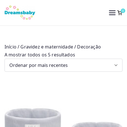
Saltar
para
0
Dreams Baby
o
conteúdo
Início
/
Gravidez e maternidade
/ Decoração
O
A mostrar todos os 5 resultados
r
d
e
n
a
d
o
p
o