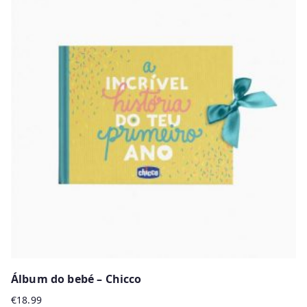
has
multiple
variants.
The
options
may
be
chosen
on
the
product
page
Álbum do bebé – Chicco
€
18.99