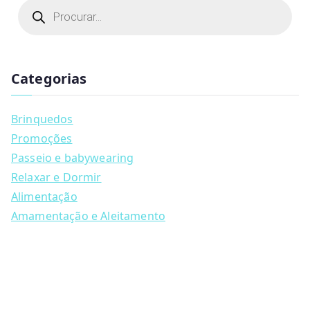
P
r
o
d
u
c
t
Categorias
s
s
e
a
Brinquedos
r
c
Promoções
h
Passeio e babywearing
Relaxar e Dormir
Alimentação
Amamentação e Aleitamento