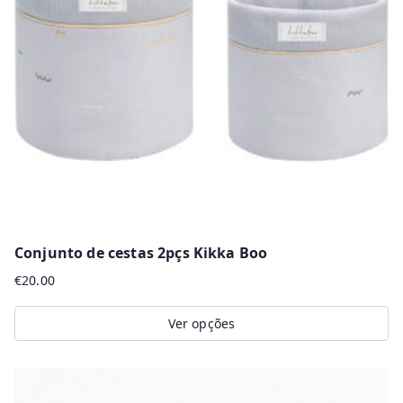
r
m
a
i
s
r
e
c
e
n
Conjunto de cestas 2pçs Kikka Boo
t
€
20.00
e
s
Ver opções
This
product