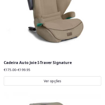
Cadeira Auto Joie I-Traver Signature
€
175.00
–
€
199.95
Price
range:
Ver opções
€175.00
This
through
product
€199.95
has