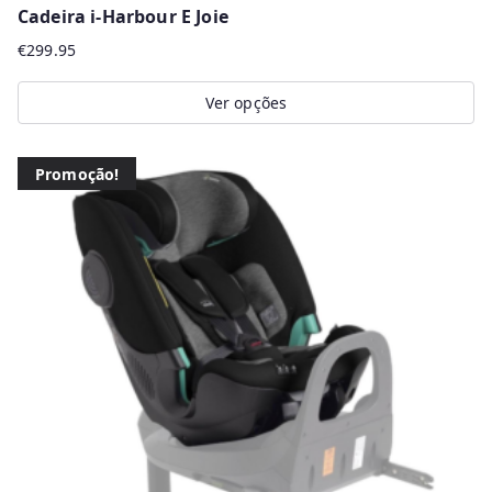
Cadeira i-Harbour E Joie
€
299.95
Ver opções
This
product
Promoção!
has
multiple
variants.
The
options
may
be
chosen
on
the