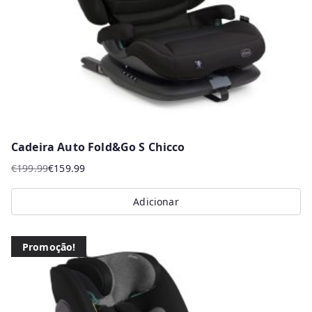
chosen
on
the
product
page
Cadeira Auto Fold&Go S Chicco
€
199.99
€
159.99
O
O
preço
preço
Adicionar
original
atual
era:
é:
€199.99.
€159.99.
Promoção!