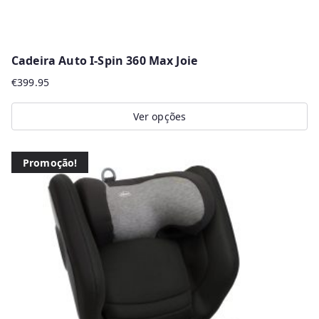
Cadeira Auto I-Spin 360 Max Joie
€
399.95
Ver opções
This
product
Promoção!
has
multiple
variants.
The
options
may
be