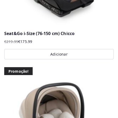
Seat&Go i-Size (76-150 cm) Chicco
€
219.99
€
175.99
O
O
preço
preço
Adicionar
original
atual
era:
é:
€219.99.
€175.99.
Promoção!