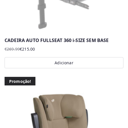
product
page
CADEIRA AUTO FULLSEAT 360 i-SIZE SEM BASE
€
269.99
€
215.00
O
O
preço
preço
Adicionar
original
atual
era:
é:
€269.99.
€215.00.
Promoção!