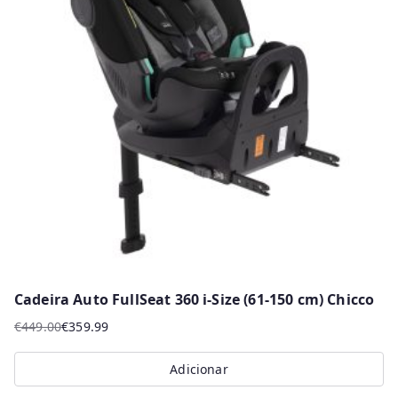
Cadeira Auto FullSeat 360 i-Size (61-150 cm) Chicco
€
449.00
€
359.99
O
O
preço
preço
Adicionar
original
atual