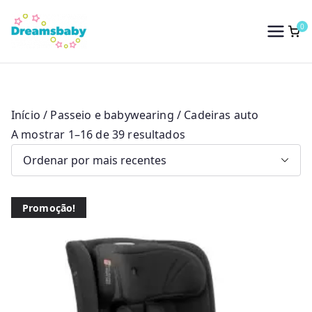
Saltar
para
0
Dreams Baby
o
conteúdo
Início
/
Passeio e babywearing
/ Cadeiras auto
O
A mostrar 1–16 de 39 resultados
r
d
e
Promoção!
n
a
d
o
p
o