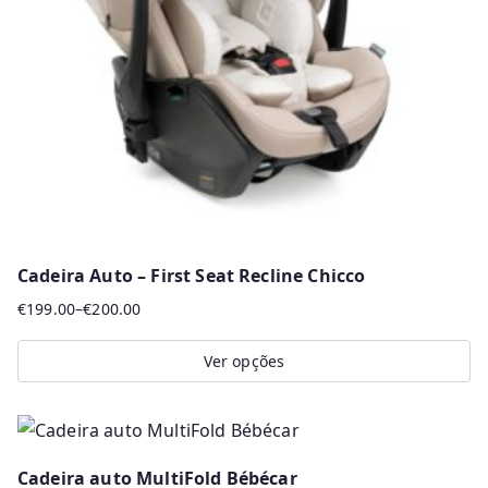
Cadeira Auto – First Seat Recline Chicco
€
199.00
–
€
200.00
Price
range:
Ver opções
€199.00
This
through
product
€200.00
has
Cadeira auto MultiFold Bébécar