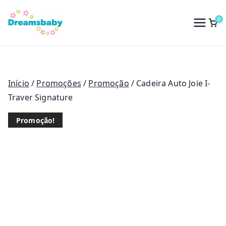
Saltar
para
0
Dreams Baby
o
conteúdo
Início
/
Promoções
/
Promoção
/ Cadeira Auto Joie I-
Traver Signature
Promoção!