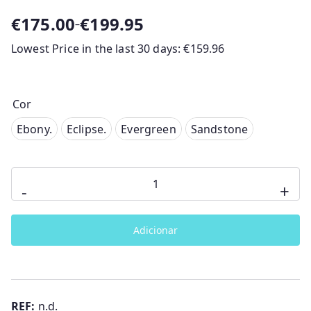
€
175.00
€
199.95
–
P
Lowest Price in the last 30 days:
€
159.96
r
i
c
e
Cor
r
Ebony.
Ebony.
Eclipse.
Evergreen
Sandstone
a
Eclipse.
n
g
Quantidade
Evergreen
-
+
e
de
Sandstone
:
Cadeira
€
Adicionar
Auto
1
Joie
7
I-
5
.
Traver
REF:
n.d.
0