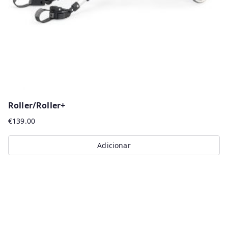
on
the
product
page
Roller/Roller+
€
139.00
Adicionar