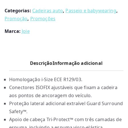
Signature
0
Categorias:
Cadeiras auto
,
Passeio e babywearing
,
t
Promoção
,
Promoções
h
r
Marca:
Joie
o
u
g
h
Descrição
Informação adicional
€
1
9
Homologação i-Size ECE R129/03.
9
Conectores ISOFIX ajustáveis que fixam a cadeira
.
aos pontos de ancoragem do veículo.
9
Proteção lateral adicional extraível Guard Surround
5
Safety™.
Apoio de cabeça Tri-Protect™ com três camadas de
espuma, incluindo a espuma visco-elástica