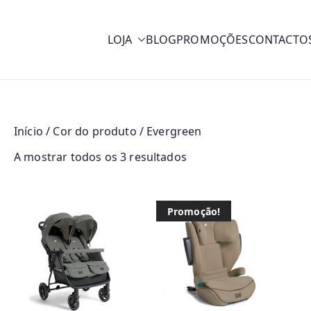
LOJA
BLOG
PROMOÇÕES
CONTACTO
y
Início
/ Cor do produto / Evergreen
O
A mostrar todos os 3 resultados
r
d
Promoção!
e
n
a
d
o