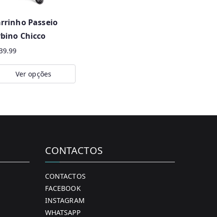
rrinho Passeio
bino Chicco
39.99
Ver opções
is
oduct
s
ltiple
riants.
CONTACTOS
e
tions
CONTACTOS
ay
FACEBOOK
INSTAGRAM
osen
WHATSAPP