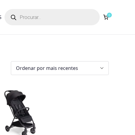
Products
search
0
S