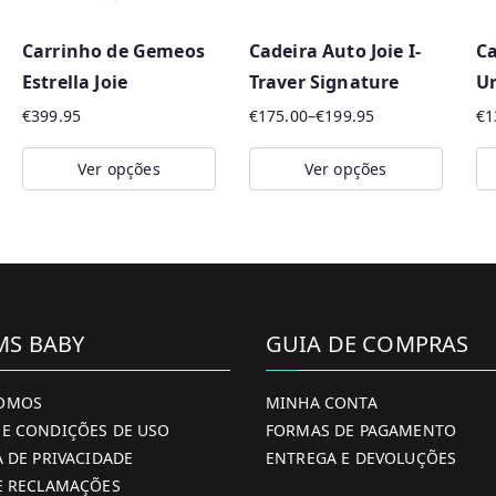
p
o
Carrinho de Gemeos
Cadeira Auto Joie I-
Ca
r
Estrella Joie
Traver Signature
Ur
m
€
399.95
€
175.00
–
€
199.95
€
1
a
Price
i
range:
Ver opções
Ver opções
€175.00
s
This
This
Th
through
r
product
product
pr
€199.95
e
has
has
ha
c
multiple
multiple
mu
e
variants.
variants.
va
MS BABY
GUIA DE COMPRAS
n
The
The
Th
t
options
options
op
OMOS
MINHA CONTA
e
may
may
m
E CONDIÇÕES DE USO
FORMAS DE PAGAMENTO
s
be
be
be
A DE PRIVACIDADE
ENTREGA E DEVOLUÇÕES
chosen
chosen
ch
E RECLAMAÇÕES