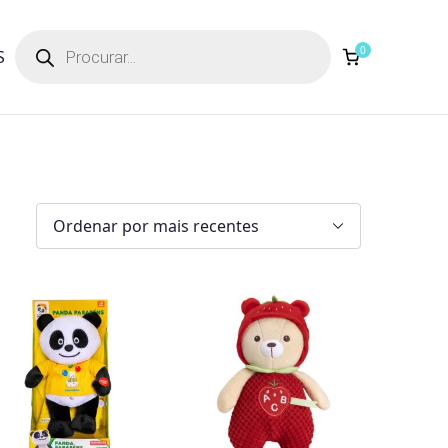
Products
search
0
S