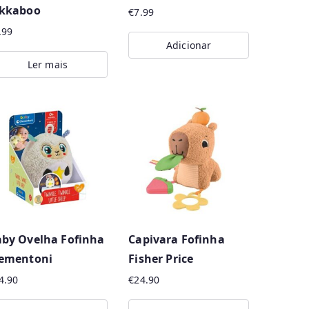
ikkaboo
on
€
7.99
the
.99
Adicionar
product
Ler mais
page
by Ovelha Fofinha
Capivara Fofinha
lementoni
Fisher Price
4.90
€
24.90