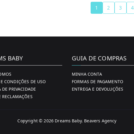
multiple
€4
€3
1
2
3
4
variants.
The
options
may
be
chosen
MS BABY
GUIA DE COMPRAS
on
the
OMOS
MINHA CONTA
product
E CONDIÇÕES DE USO
FORMAS DE PAGAMENTO
page
A DE PRIVACIDADE
ENTREGA E DEVOLUÇÕES
E RECLAMAÇÕES
Copyright © 2026
Dreams Baby
. Beavers Agency