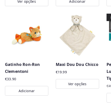
Ver opções
Adicionar
This
product
has
multiple
variants.
The
options
may
Gatinho Ron-Ron
Maxi Dou Dou Chicco
Pe
be
Clementoni
L
chosen
€
19.99
Ti
on
€
33.90
Ver opções
the
€
4
O
O
Adicionar
This
product
pr
pr
product
page
or
at
has
er
é: