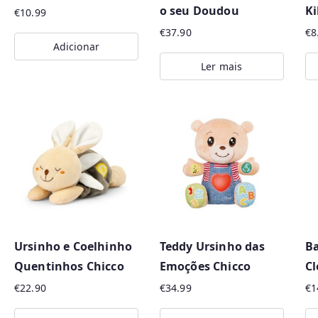
o seu Doudou
K
on
€
10.99
the
€
37.90
€
8
Adicionar
product
Ler mais
page
Ursinho e Coelhinho
Teddy Ursinho das
Ba
Quentinhos Chicco
Emoções Chicco
C
€
22.90
€
34.99
€
1