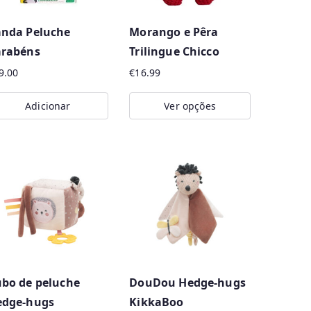
nda Peluche
Morango e Pêra
arabéns
Trilingue Chicco
9.00
€
16.99
Adicionar
Ver opções
This
product
has
multiple
variants.
The
options
may
bo de peluche
DouDou Hedge-hugs
be
edge-hugs
KikkaBoo
chosen