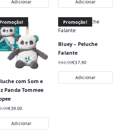
Adicionar
Adicionar
Promoção!
Promoção!
Bluey – Peluche
Falante
€
42.99
€
37.90
O
O
preço
preço
Adicionar
luche com Som e
original
atual
era:
é:
uz Panda Tommee
€42.99.
€37.90.
ppee
9.99
€
39.00
eço
eço
Adicionar
iginal
ual
a: