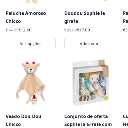
p
o
Peluche Amoroso
Doudou Sophie la
Pa
r
Chicco
girafe
P
m
€
14.99
€
12.00
€
20.00
€
17.00
€
3
a
O
O
O
O
i
preço
preço
preço
preço
Ver opções
Adicionar
original
atual
original
atual
s
This
era:
é:
era:
é:
r
product
€14.99.
€12.00.
€20.00.
€17.00.
e
has
c
multiple
e
variants.
n
The
t
options
e
may
s
Veado Dou Dou
Conjunto de oferta
Cu
be
Chicco
Sophie la Girafe com
H
chosen