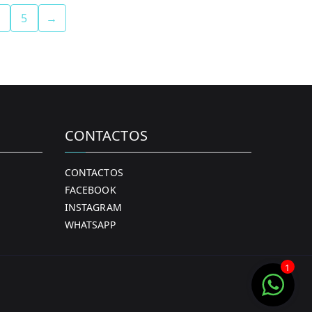
9.99.
9.00.
5
→
CONTACTOS
CONTACTOS
FACEBOOK
INSTAGRAM
WHATSAPP
1