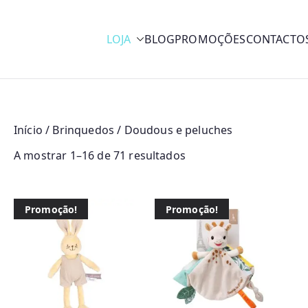
LOJA
BLOG
PROMOÇÕES
CONTACTO
y
Início
/
Brinquedos
/ Doudous e peluches
O
A mostrar 1–16 de 71 resultados
r
d
Promoção!
Promoção!
e
n
a
d
o