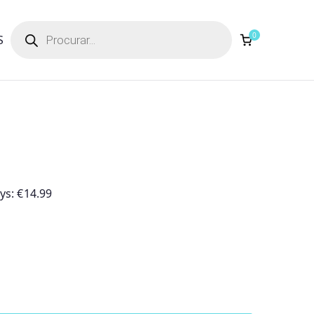
Products
search
0
S
ays:
€
14.99