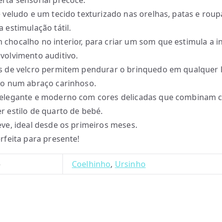
rta sensorial precoce.
e veludo e um tecido texturizado nas orelhas, patas e roup
a estimulação tátil.
chocalho no interior, para criar um som que estimula a i
volvimento auditivo.
s de velcro permitem pendurar o brinquedo em qualquer 
lo num abraço carinhoso.
 elegante e moderno com cores delicadas que combinam
r estilo de quarto de bebé.
eve, ideal desde os primeiros meses.
erfeita para presente!
o
Coelhinho
,
Ursinho