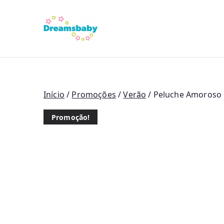
Saltar
para
Dreams Bab
o
conteúdo
Início
/
Promoções
/
Verão
/ Peluche Amoroso 
Promoção!