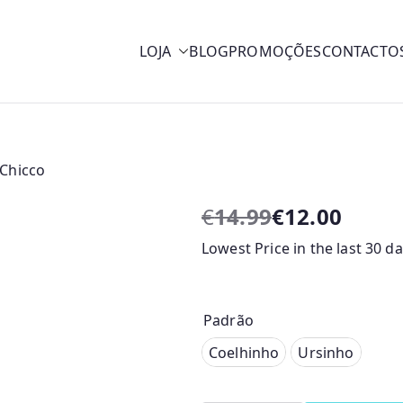
LOJA
BLOG
PROMOÇÕES
CONTACTO
y
Chicco
€
14.99
€
12.00
O
O
Lowest Price in the last 30 d
p
p
r
r
e
e
ç
ç
Padrão
o
o
Coelhinho
Coelhinho
Ursinho
o
a
Ursinho
r
t