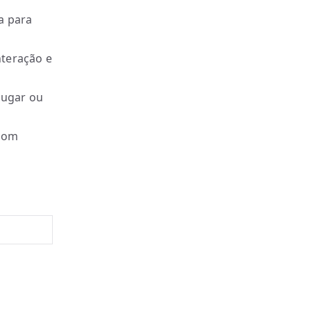
a para
nteração e
lugar ou
 com