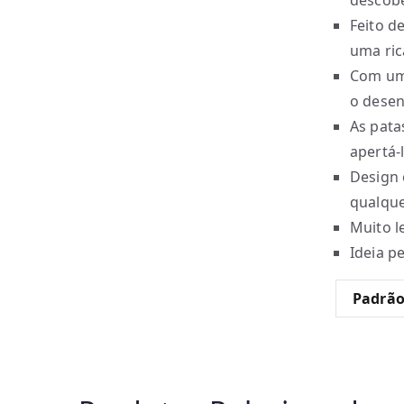
descobe
Feito d
uma ric
Com um 
o desen
As pata
apertá-
Design
qualque
Muito l
Ideia p
Padrã