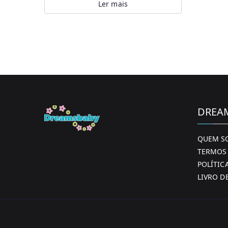
Ler mais
DREA
QUEM S
TERMOS 
POLÍTIC
LIVRO D