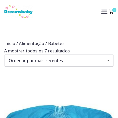
Saltar
para
0
Dreams Baby
o
conteúdo
Início
/
Alimentação
/ Babetes
O
A mostrar todos os 7 resultados
r
d
e
n
a
d
o
p
o