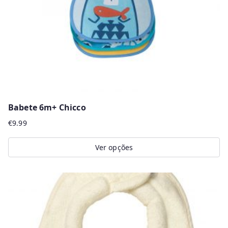
Babete 6m+ Chicco
€
9.99
Ver opções
This
product
has
multiple
variants.