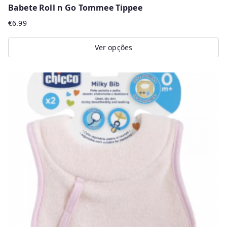
Babete Roll n Go Tommee Tippee
€
6.99
Ver opções
This
product
has
multiple
variants.
The
options
may
be
chosen
on
the