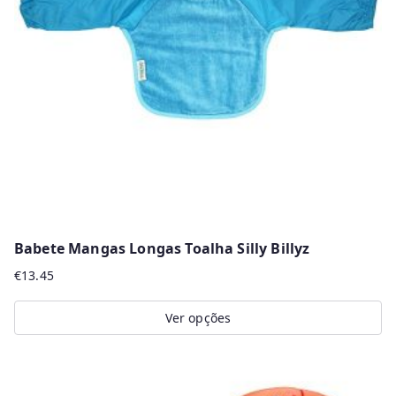
r
m
a
i
s
r
e
c
e
n
Babete Mangas Longas Toalha Silly Billyz
t
€
13.45
e
s
Ver opções
This
product