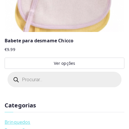
product
page
Babete para desmame Chicco
€
9.99
Ver opções
This
P
r
product
o
d
has
u
multiple
c
t
Categorias
variants.
s
s
The
e
a
options
Brinquedos
r