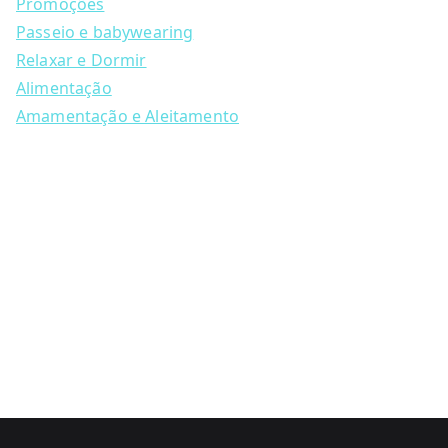
may
c
Promoções
h
be
Passeio e babywearing
chosen
Relaxar e Dormir
on
Alimentação
the
Amamentação e Aleitamento
product
page