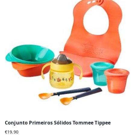
has
multiple
variants.
The
options
may
be
chosen
on
the
product
page
Conjunto Primeiros Sólidos Tommee Tippee
€
19.90