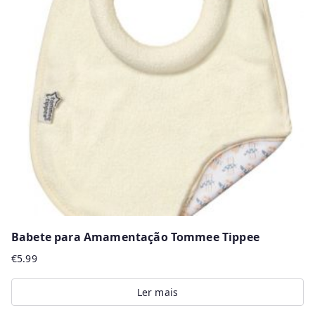
The
options
may
be
chosen
on
the
product
page
Babete para Amamentação Tommee Tippee
€
5.99
Ler mais