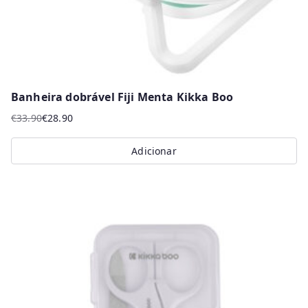
Banheira dobrável Fiji Menta Kikka Boo
€
33.90
€
28.90
O
O
preço
preço
Adicionar
original
atual
era:
é:
€33.90.
€28.90.