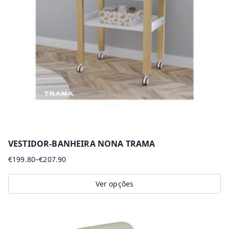
r
m
a
i
s
r
e
c
e
n
VESTIDOR-BANHEIRA NONA TRAMA
t
€
199.80
–
€
207.90
Price
e
range:
s
Ver opções
€199.80
This
through
product
€207.90