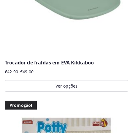
chosen
on
the
product
page
Trocador de fraldas em EVA Kikkaboo
€
42.90
–
€
49.00
Price
range:
Ver opções
€42.90
This
through
product
€49.00
Promoção!
has
multiple
variants.