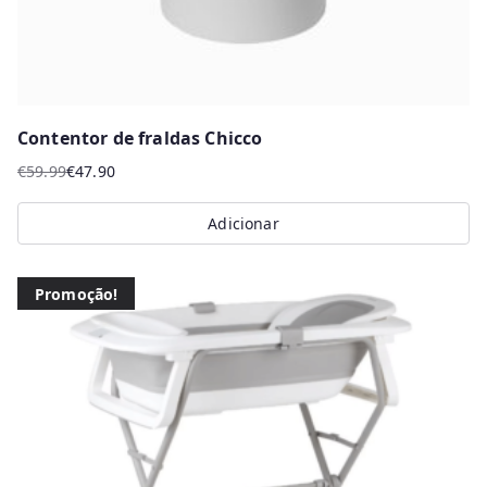
Contentor de fraldas Chicco
€
59.99
€
47.90
O
O
preço
preço
Adicionar
original
atual
era:
é:
€59.99.
€47.90.
Promoção!