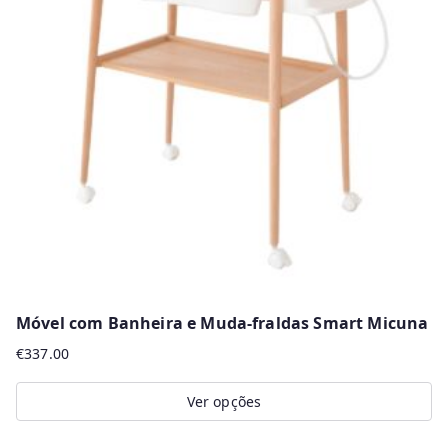
Móvel com Banheira e Muda-fraldas Smart Micuna
€
337.00
Ver opções
This