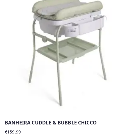
has
multiple
variants.
The
options
may
be
chosen
on
the
product
page
BANHEIRA CUDDLE & BUBBLE CHICCO
€
159.99