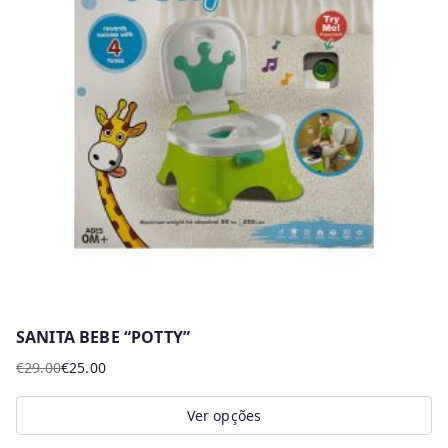
The
options
may
be
chosen
on
the
product
page
SANITA BEBE “POTTY”
€
29.00
€
25.00
O
O
preço
preço
Ver opções
original
atual