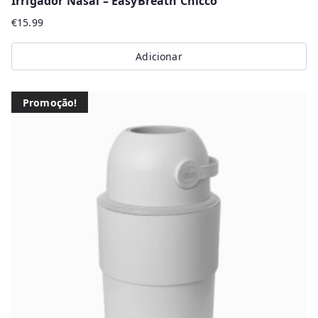
Irrigador Nasal – EasyBreath Chicco
€
15.99
Adicionar
Promoção!