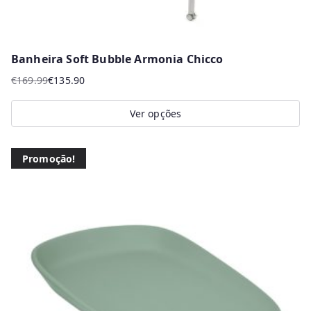
Banheira Soft Bubble Armonia Chicco
€
169.99
€
135.90
O
O
preço
preço
Ver opções
original
atual
This
era:
é:
product
€169.99.
€135.90.
Promoção!
has
multiple
variants.
The
options
may
be