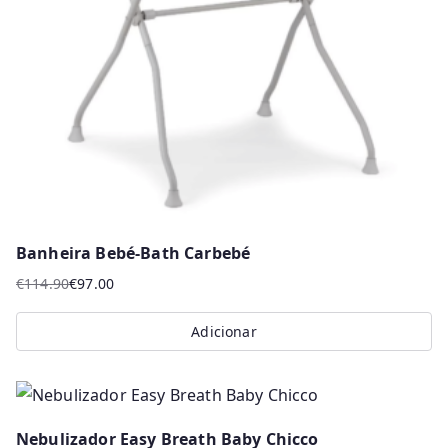
Banheira Bebé-Bath Carbebé
€
114.90
€
97.00
O
O
preço
preço
Adicionar
original
atual
era:
é:
€114.90.
€97.00.
Nebulizador Easy Breath Baby Chicco