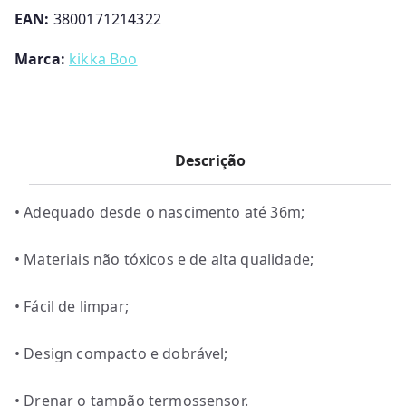
3
.
EAN:
3800171214322
3
.
Marca:
kikka Boo
9
0
.
Descrição
• Adequado desde o nascimento até 36m;
• Materiais não tóxicos e de alta qualidade;
• Fácil de limpar;
• Design compacto e dobrável;
• Drenar o tampão termossensor.