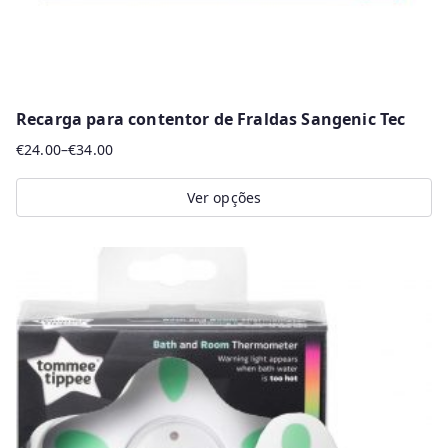
Recarga para contentor de Fraldas Sangenic Tec
€
24.00
–
€
34.00
Price
range:
Ver opções
€24.00
This
through
product
€34.00
has
multiple
variants.
The
options
may