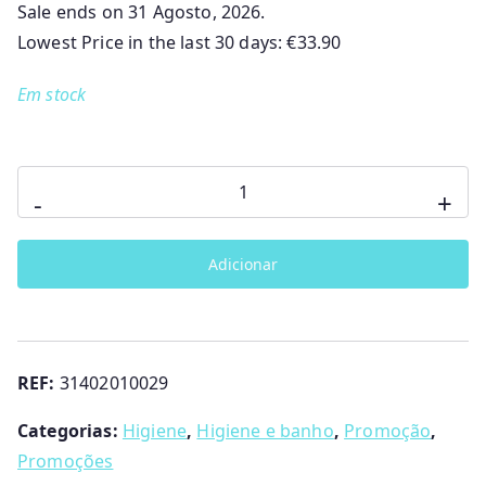
Sale ends on 31 Agosto, 2026.
p
p
r
r
Lowest Price in the last 30 days:
€
33.90
e
e
Em stock
ç
ç
o
o
o
a
r
t
Quantidade
-
+
i
u
de
g
a
Banheira
i
l
Adicionar
dobrável
n
é
Fiji
a
:
Menta
l
€
Kikka
e
2
REF:
31402010029
Boo
r
8
a
.
Categorias:
Higiene
,
Higiene e banho
,
Promoção
,
:
9
Promoções
€
0