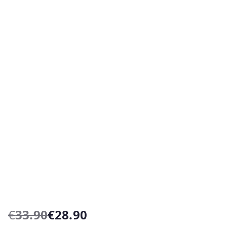
€
33.90
€
28.90
O
O