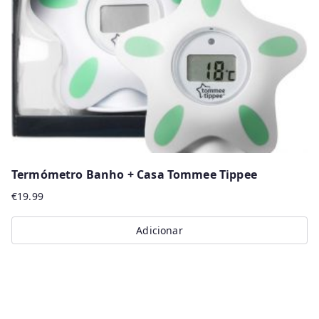
be
chosen
on
the
product
page
Termómetro Banho + Casa Tommee Tippee
€
19.99
Adicionar