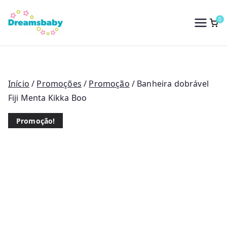
Saltar
para
0
Dreams Baby
o
conteúdo
Início
/
Promoções
/
Promoção
/ Banheira dobrável
Fiji Menta Kikka Boo
Promoção!