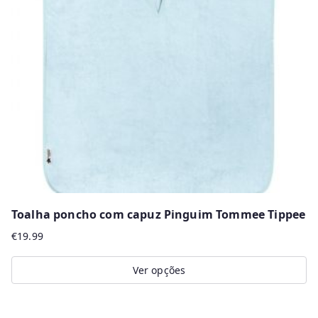
options
may
be
chosen
on
the
product
page
Toalha poncho com capuz Pinguim Tommee Tippee
€
19.99
Ver opções
This
product