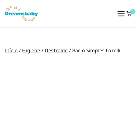
Saltar
para
0
Dreams Baby
o
conteúdo
Início
/
Higiene
/
Desfralde
/ Bacio Simples Lorelli