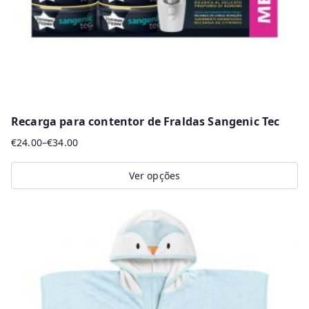
Recarga para contentor de Fraldas Sangenic Tec
€
24.00
–
€
34.00
Price
range:
Ver opções
€24.00
This
through
product
€34.00
has
multiple
variants.
The