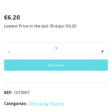
€
6.20
Lowest Price in the last 30 days:
€
6.20
Quantidade
-
+
de
Bacio
Adicionar
Simples
Lorelli
REF:
1013007
Categorias:
Desfralde
,
Higiene