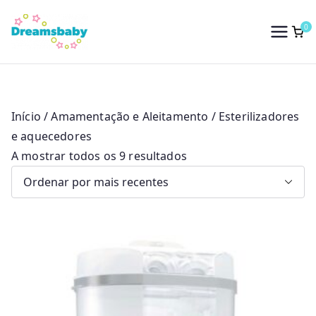
Saltar
para
0
Dreams Baby
o
conteúdo
Início
/
Amamentação e Aleitamento
/ Esterilizadores
e aquecedores
O
A mostrar todos os 9 resultados
r
d
e
n
a
d
o
p