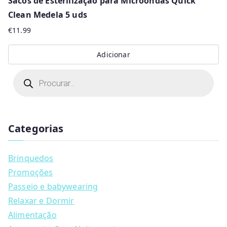
Sacos de Esterilização para Microondas Quick
Clean Medela 5 uds
€
11.99
Adicionar
P
r
o
d
u
c
t
Categorias
s
s
e
a
Brinquedos
r
c
Promoções
h
Passeio e babywearing
Relaxar e Dormir
Alimentação