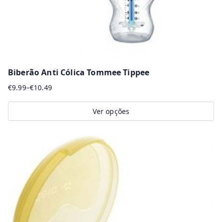
product
page
Biberão Anti Cólica Tommee Tippee
€
9.99
–
€
10.49
Price
range:
Ver opções
€9.99
This
through
product
€10.49
has
multiple
variants.
The
options