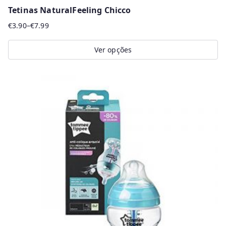
Tetinas NaturalFeeling Chicco
€
3.90
–
€
7.99
Price
range:
Ver opções
€3.90
This
through
product
€7.99
has
multiple
variants.
The
options
may
be
chosen
on
the