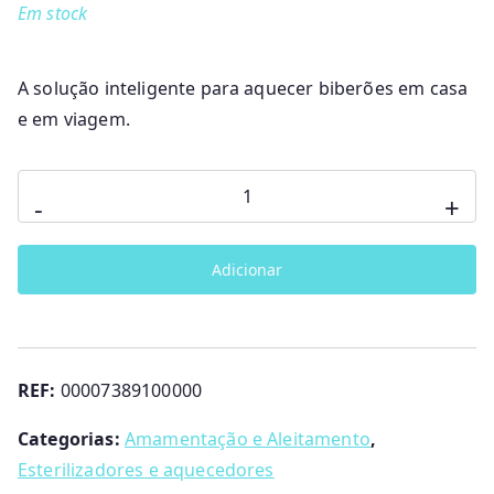
Em stock
A solução inteligente para aquecer biberões em casa
e em viagem.
Quantidade
-
+
de
Aquecedor
Adicionar
Biberões
–
Casa/Carro
Chicco
REF:
00007389100000
Categorias:
Amamentação e Aleitamento
,
Esterilizadores e aquecedores