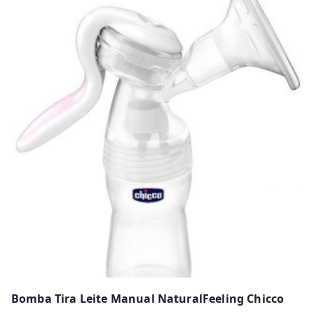
has
multiple
variants.
The
options
may
be
chosen
on
the
product
page
Bomba Tira Leite Manual NaturalFeeling Chicco