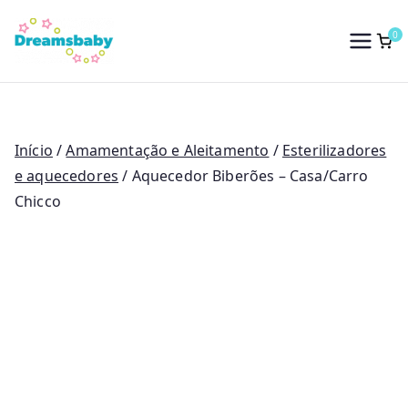
Saltar
para
0
Dreams Baby
o
conteúdo
Início
/
Amamentação e Aleitamento
/
Esterilizadores
e aquecedores
/ Aquecedor Biberões – Casa/Carro
Chicco