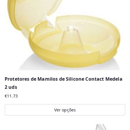
may
be
chosen
on
the
product
page
Protetores de Mamilos de Silicone Contact Medela
2 uds
€
11.73
Ver opções
This
product