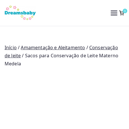
Saltar
para
0
Dreams Baby
o
conteúdo
Início
/
Amamentação e Aleitamento
/
Conservação
de leite
/ Sacos para Conservação de Leite Materno
Medela