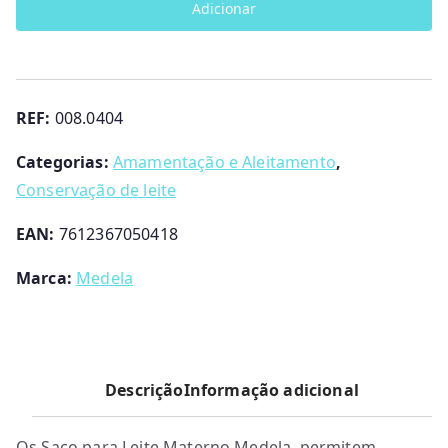
Adicionar
para
Conservação
de
Leite
REF:
008.0404
Materno
Medela
Categorias:
Amamentação e Aleitamento
,
Conservação de leite
EAN:
7612367050418
Marca:
Medela
Descrição
Informação adicional
Os Saco para Leite Materno Medela permitem