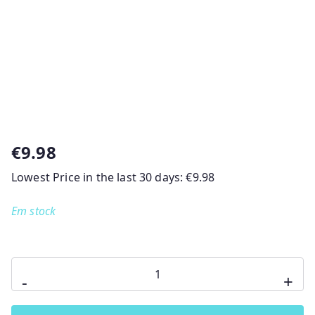
€
9.98
Lowest Price in the last 30 days:
€
9.98
Em stock
Quantidade
-
+
de
Sacos