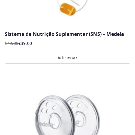
Sistema de Nutrição Suplementar (SNS) – Medela
€
49.00
€
39.00
O
O
preço
preço
Adicionar
original
atual
era:
é:
€49.00.
€39.00.