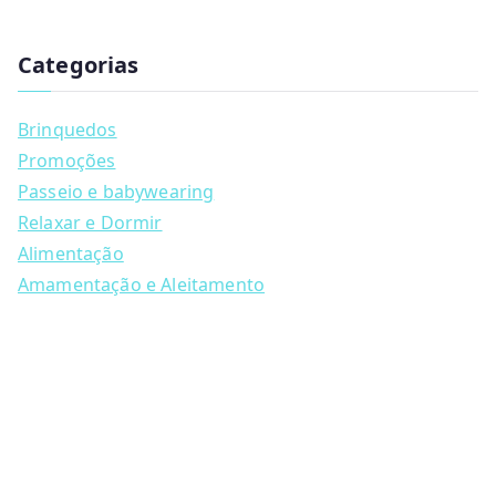
u
c
t
Categorias
s
s
e
a
Brinquedos
r
c
Promoções
h
Passeio e babywearing
Relaxar e Dormir
Alimentação
Amamentação e Aleitamento