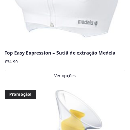
Top Easy Expression – Sutiã de extração Medela
€
34.90
Ver opções
This
product
Promoção!
has
multiple
variants.
The