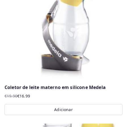
options
may
be
chosen
on
the
product
page
Coletor de leite materno em silicone Medela
€
19.90
€
16.99
O
O
preço
preço
Adicionar
original
atual
era:
é: