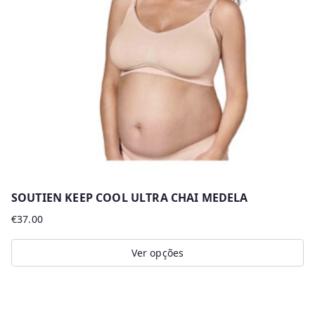
r
m
a
i
s
r
e
c
e
n
SOUTIEN KEEP COOL ULTRA CHAI MEDELA
t
€
37.00
e
s
Ver opções
This
product