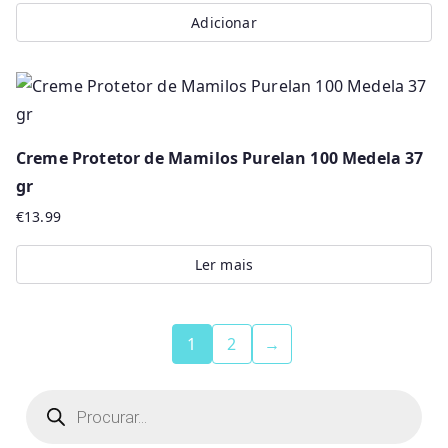
Adicionar
Creme Protetor de Mamilos Purelan 100 Medela 37
gr
€
13.99
Ler mais
1
2
→
P
r
o
d