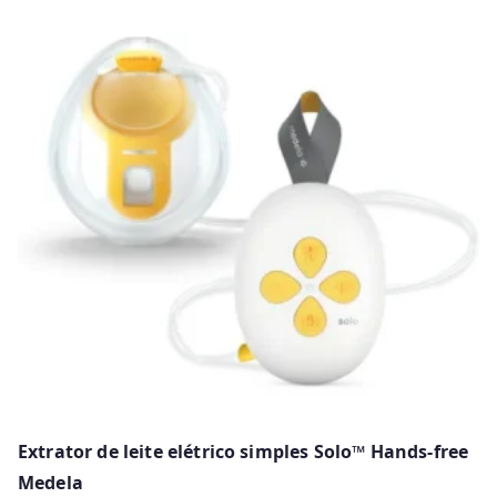
has
multiple
variants.
The
options
may
be
chosen
on
the
product
page
Extrator de leite elétrico simples Solo™ Hands-free
Medela