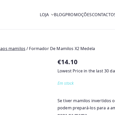
LOJA
BLOG
PROMOÇÕES
CONTACTO
y
 aos mamilos
/ Formador De Mamilos X2 Medela
€
14.10
Lowest Price in the last 30 d
Em stock
Se tiver mamilos invertidos
podem prepará-los para a am