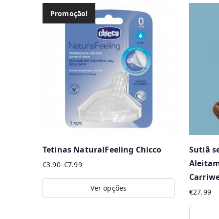
Promoção!
Tetinas NaturalFeeling Chicco
Sutiã s
Aleita
€
3.90
–
€
7.99
Price
Carriwe
range:
Ver opções
€
27.99
€3.90
This
through
product
€7.99