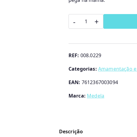
pega na mama.
Quantidade
-
+
de
Formador
De
Mamilos
REF:
008.0229
X2
Categorias:
Amamentação e 
Medela
EAN:
7612367003094
Marca:
Medela
Descrição