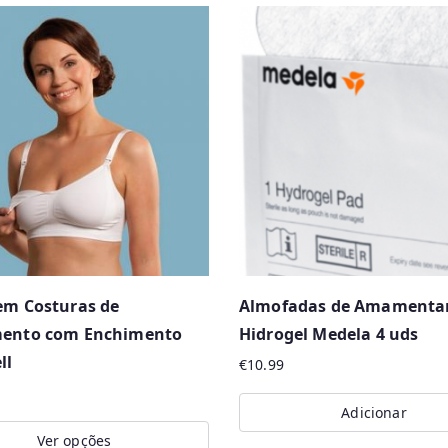
em Costuras de
Almofadas de Amamentar
mento com Enchimento
Hidrogel Medela 4 uds
ll
€
10.99
Adicionar
Ver opções