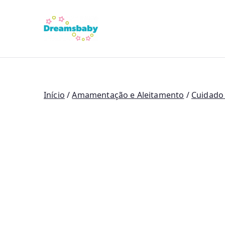
Saltar
para
Dreams Bab
o
conteúdo
Início
/
Amamentação e Aleitamento
/
Cuidado