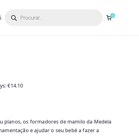
Products
search
0
S
ays:
€
14.10
 ou planos, os formadores de mamilo da Medela
amentação e ajudar o seu bebé a fazer a