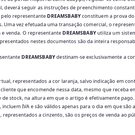
l, deverá seguir as instruções de preenchimento constan
s pelo representante
DREAMSBABY
constituem a prova do 
es. Uma vez efetuada uma transação comercial, o represe
a e venda. O representante
DREAMSBABY
utiliza um sist
presentados nestes documentos são da inteira responsabi
esentante
DREAMSBABY
destinam-se exclusivamente a co
rtual, representados a cor laranja, salvo indicação em con
 cliente que encomende nessa data, mesmo que receba em 
e de stock, na altura em que o artigo é efetivamente pago.
, incluem IVA e são válidos apenas para o dia em que são 
s, representados a cinzento, são os preços de venda ao p