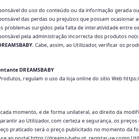
ponsável do uso do conteúdo ou da informação gerada ou 
ponsável das perdas ou prejuízos que possam ocasionar ao
 problemas surgidos pela falta de interatividade entre os
ponsável pela administração incorrecta dos produtos no(s
DREAMSBABY
. Cabe, assim, ao Utilizador, verificar os p
esentante DREAMSBABY
odutos, regulam o uso da loja online do sitio Web https:/
cada momento, e de forma unilateral, ao direito da modif
arantir ao Utilizador, com certeza e segurança, os preço
eço praticado será o preço publicitado no momento da fo
se ao portal https://dreams-baby.pt, registar-se como Uti