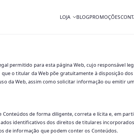
LOJA
BLOG
PROMOÇÕES
CONT
y
egal permitido para esta página Web, cujo responsável le
o que o titular da Web põe gratuitamente à disposição do
uso da Web, assim como solicitar informação ou emitir um
 Conteúdos de forma diligente, correta e lícita e, em part
dados identificativos dos direitos de titulares incorporad
mos de informação que podem conter os Conteúdos.