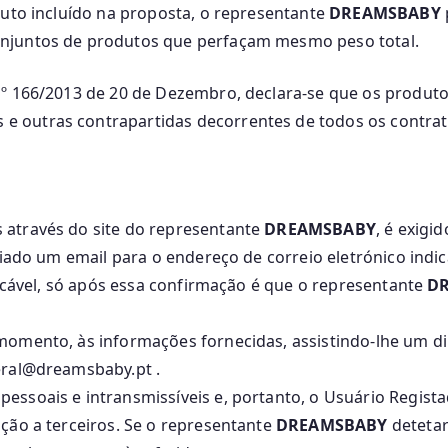
duto incluído na proposta, o representante
DREAMSBABY
njuntos de produtos que perfaçam mesmo peso total.
nº 166/2013 de 20 de Dezembro, declara-se que os produt
 outras contrapartidas decorrentes de todos os contrat
 através do site do representante
DREAMSBABY
, é exigi
nviado um email para o endereço de correio eletrónico ind
licável, só após essa confirmação é que o representante
D
omento, às informações fornecidas, assistindo-lhe um dire
eral@dreamsbaby.pt .
essoais e intransmissíveis e, portanto, o Usuário Regist
ção a terceiros. Se o representante
DREAMSBABY
detetar