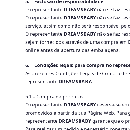
5. Exclusão de responsabilidade
O representante
DREAMSBABY
não se faz res
O representante
DREAMSBABY
não se faz res
serviço, assim como não será responsável pelos
O representante
DREAMSBABY
não se faz res
sejam fornecidos através de uma compra em
online antes da abertura das embalagens.
6. Condições legais para compra no repr
As presentes Condições Legais de Compra de Pr
representante
DREAMSBABY.
6.1 – Compra de produtos
O representante
DREAMSBABY
reserva-se em 
promovidos a partir da sua Página Web. Para g
representante
DREAMSBABY
garante que o pr
Para realizar um pedido é necessário conectar-