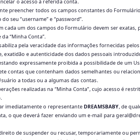
ncelar o acesso à referida conta.
mente preencher todos os campos constantes do Formulário
o do seu “username” e “password”.
em cada um dos campos do Formulário devem ser exatas, p
e da “Minha Conta”.
abiliza pela veracidade das informações fornecidas pelo
, exatidão e autenticidade dos dados pessoais introduzid
, estando expressamente proibida a possibilidade de um U
ete contas que contenham dados semelhantes ou relacio
Usuário a todas ou a algumas das contas.
rações realizadas na “Minha Conta”, cujo acesso é restri
.
ar imediatamente o representante
DREAMSBABY
, de qua
a, o que deverá fazer enviando um e-mail para geral@dre
direito de suspender ou recusar, temporariamente ou pe