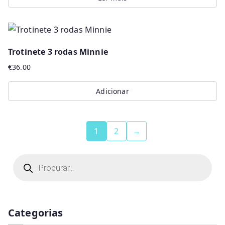
Trotinete 3 rodas Minnie
€
36.00
Adicionar
1
2
→
P
r
o
d
u
c
t
Categorias
s
s