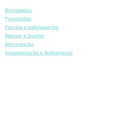
e
a
Brinquedos
r
c
Promoções
h
Passeio e babywearing
Relaxar e Dormir
Alimentação
Amamentação e Aleitamento