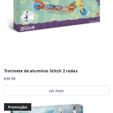
r
m
a
i
s
r
e
c
e
n
Trotinete de alumínio Stitch 2 rodas
t
€
39.99
e
s
Ler mais
Promoção!