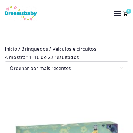
Saltar
para
0
Dreams Baby
o
conteúdo
Início
/
Brinquedos
/ Veículos e circuitos
O
A mostrar 1–16 de 22 resultados
r
d
e
n
a
d
o
p
o