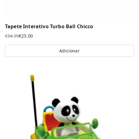
Tapete Interativo Turbo Ball Chicco
€
34.99
€
25.00
O
O
preço
preço
Adicionar
original
atual
era:
é:
€34.99.
€25.00.