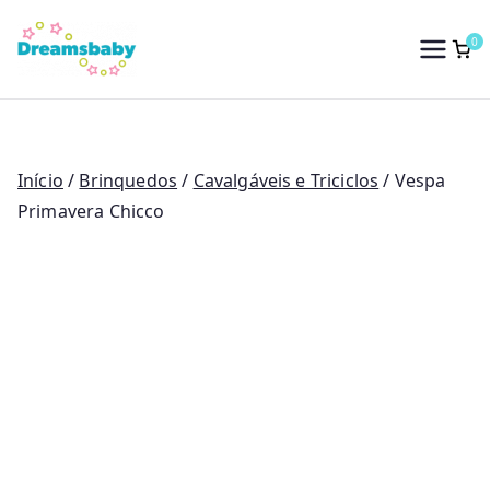
Saltar
para
0
Dreams Baby
o
conteúdo
Início
/
Brinquedos
/
Cavalgáveis e Triciclos
/ Vespa
Primavera Chicco