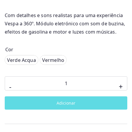
Com detalhes e sons realistas para uma experiência
Vespa a 360º. Módulo eletrónico com som de buzina,
efeitos de gasolina e motor e luzes com músicas.
Cor
erde Acqua
Verde Acqua
Vermelho
Vermelho
Quantidade
-
+
de
Vespa
Adicionar
Primavera
Chicco