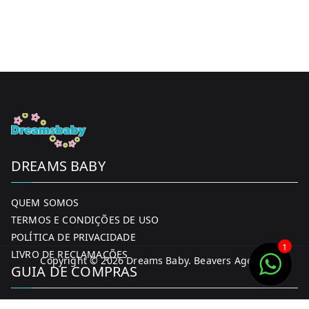
be
chosen
on
the
product
page
DREAMS BABY
QUEM SOMOS
TERMOS E CONDIÇÕES DE USO
POLÍTICA DE PRIVACIDADE
1
LIVRO DE RECLAMAÇÕES
Copyright © 2026
Dreams Baby
. Beavers Agency
GUIA DE COMPRAS
MINHA CONTA