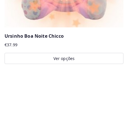
Ursinho Boa Noite Chicco
€
37.99
Ver opções
This
product
has
multiple
variants.
The
options
may