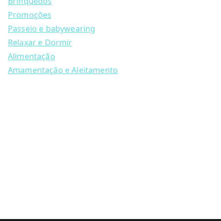
Brinquedos
r
may
c
Promoções
h
be
Passeio e babywearing
chosen
Relaxar e Dormir
on
Alimentação
the
Amamentação e Aleitamento
product
page