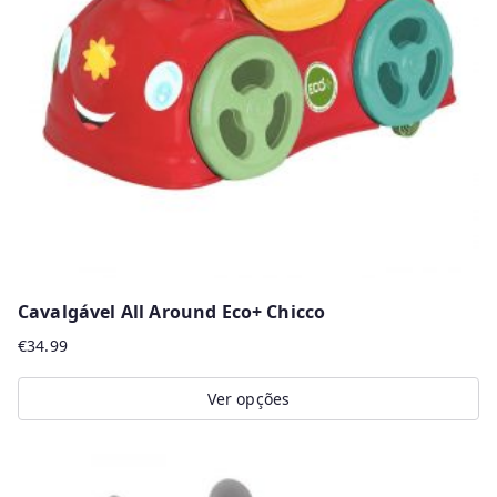
r
m
a
i
s
r
e
c
e
n
Cavalgável All Around Eco+ Chicco
t
€
34.99
e
s
Ver opções
This
product