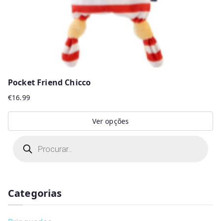
Pocket Friend Chicco
€
16.99
Ver opções
This
P
r
product
o
d
has
u
multiple
c
t
Categorias
variants.
s
s
The
e
a
options