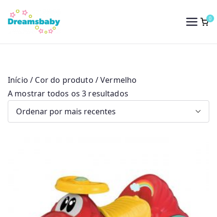
Saltar
para
0
Dreams Baby
o
conteúdo
Início
/ Cor do produto / Vermelho
O
A mostrar todos os 3 resultados
r
d
e
n
a
d
o
p
o