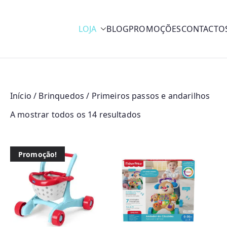
LOJA
BLOG
PROMOÇÕES
CONTACTO
y
Início
/
Brinquedos
/ Primeiros passos e andarilhos
O
A mostrar todos os 14 resultados
r
d
Promoção!
e
n
a
d
o