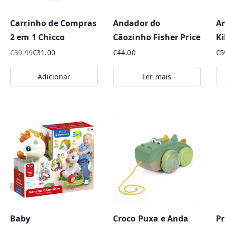
p
o
Carrinho de Compras
Andador do
An
r
2 em 1 Chicco
Cãozinho Fisher Price
K
m
€
39.99
€
31.00
€
44.00
€
5
a
O
O
i
preço
preço
Adicionar
Ler mais
original
atual
s
era:
é:
r
€39.99.
€31.00.
e
c
e
n
t
e
s
Baby
Croco Puxa e Anda
Pr