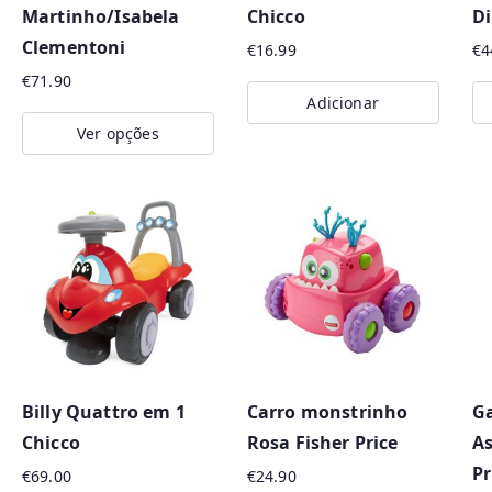
Martinho/Isabela
Chicco
Di
Clementoni
€
16.99
€
4
€
71.90
Adicionar
Ver opções
This
product
has
multiple
variants.
The
options
may
Billy Quattro em 1
Carro monstrinho
G
be
Chicco
Rosa Fisher Price
As
chosen
Pr
on
€
69.00
€
24.90