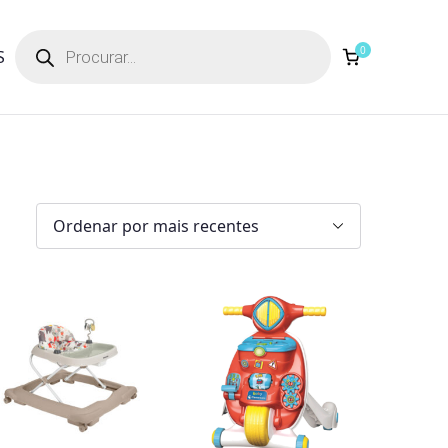
Products
search
0
S