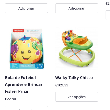
the
€
2
Adicionar
Adicionar
product
page
Bola de Futebol
Walky Talky Chicco
Aprender e Brincar –
€
109.99
Fisher Price
Ver opções
€
22.90
This