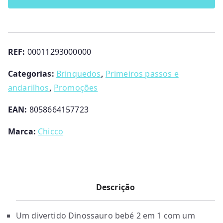
passos
Dino
Chicco
REF:
00011293000000
Categorias:
Brinquedos
,
Primeiros passos e
andarilhos
,
Promoções
EAN:
8058664157723
Marca:
Chicco
Descrição
Um divertido Dinossauro bebé 2 em 1 com um