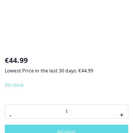
€
44.99
Lowest Price in the last 30 days:
€
44.99
Em stock
Quantidade
-
+
de
Primeiros
Adicionar