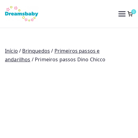
Saltar
para
0
Dreams Baby
o
conteúdo
Início
/
Brinquedos
/
Primeiros passos e
andarilhos
/ Primeiros passos Dino Chicco