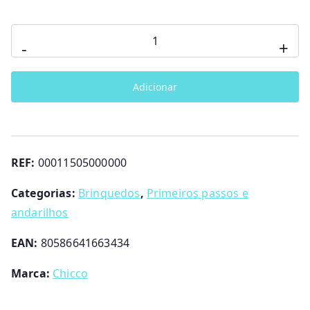
Quantidade
-
+
de
Billy
Adicionar
Quattro
em
1
Chicco
REF:
00011505000000
Categorias:
Brinquedos
,
Primeiros passos e
andarilhos
EAN:
80586641663434
Marca:
Chicco