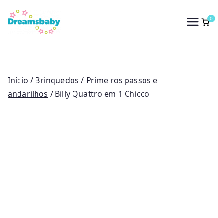
Saltar
para
0
Dreams Baby
o
conteúdo
Início
/
Brinquedos
/
Primeiros passos e
andarilhos
/ Billy Quattro em 1 Chicco