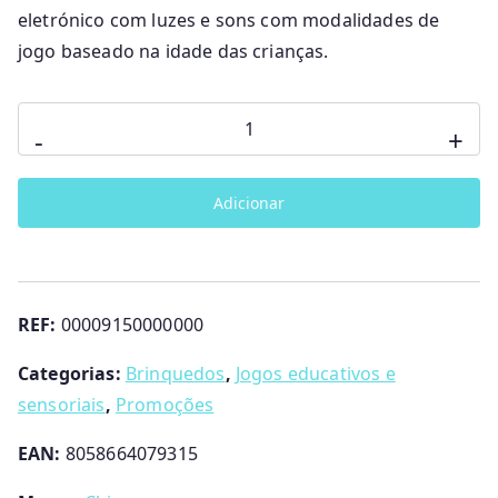
eletrónico com luzes e sons com modalidades de
jogo baseado na idade das crianças.
Quantidade
-
+
de
Tapete
Adicionar
da
macaca
eletrónico
Chicco
REF:
00009150000000
Categorias:
Brinquedos
,
Jogos educativos e
sensoriais
,
Promoções
EAN:
8058664079315