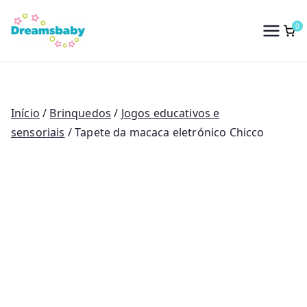
Saltar
para
0
Dreams Baby
o
conteúdo
Início
/
Brinquedos
/
Jogos educativos e
sensoriais
/ Tapete da macaca eletrónico Chicco