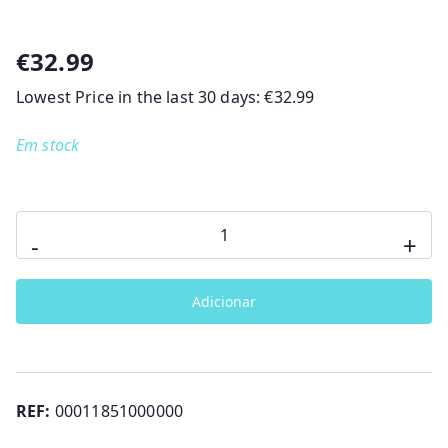
€
32.99
Lowest Price in the last 30 days:
€
32.99
Em stock
Quantidade
-
+
de
QUAD
Adicionar
RC
CHICCO
REF:
00011851000000