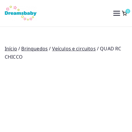
Saltar
para
0
Dreams Baby
o
conteúdo
Início
/
Brinquedos
/
Veículos e circuitos
/ QUAD RC
CHICCO