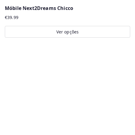
Móbile Next2Dreams Chicco
€
39.99
Ver opções
This
product
has
multiple
variants.
The
options
may
be
chosen
on
the