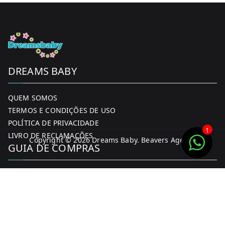
product
page
DREAMS BABY
QUEM SOMOS
TERMOS E CONDIÇÕES DE USO
POLÍTICA DE PRIVACIDADE
1
LIVRO DE RECLAMAÇÕES
Copyright © 2026
Dreams Baby
. Beavers Agency
GUIA DE COMPRAS
MINHA CONTA
FORMAS DE PAGAMENTO
ENTREGA E DEVOLUÇÕES
CONTACTOS