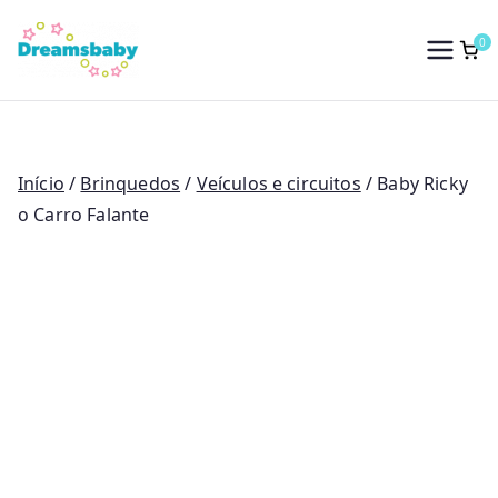
Saltar
para
0
Dreams Baby
o
conteúdo
Início
/
Brinquedos
/
Veículos e circuitos
/ Baby Ricky
o Carro Falante