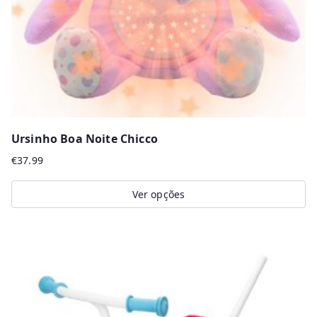
Ursinho Boa Noite Chicco
€
37.99
Ver opções
This
product
has
multiple
variants.
The