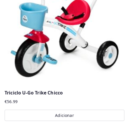
options
may
be
chosen
on
the
product
page
Triciclo U-Go Trike Chicco
€
56.99
Adicionar