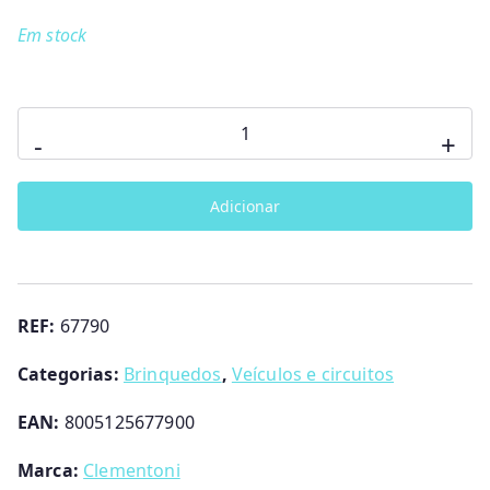
Em stock
Quantidade
-
+
de
Baby
Adicionar
Ricky
o
Carro
Falante
REF:
67790
Categorias:
Brinquedos
,
Veículos e circuitos
EAN:
8005125677900
Marca:
Clementoni