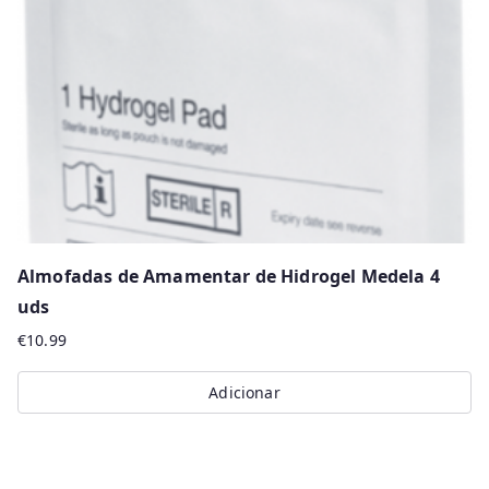
be
chosen
on
the
product
page
Almofadas de Amamentar de Hidrogel Medela 4
uds
€
10.99
Adicionar