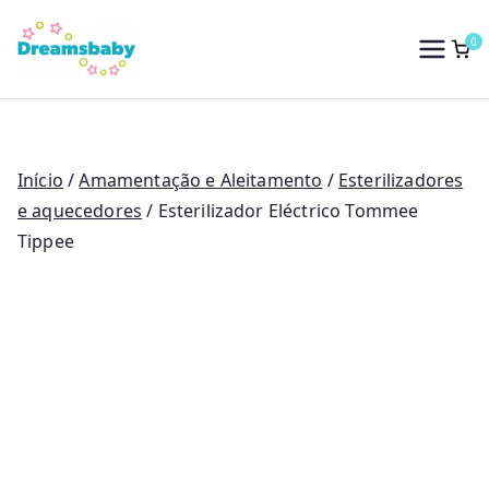
Saltar
para
0
Dreams Baby
o
conteúdo
Início
/
Amamentação e Aleitamento
/
Esterilizadores
e aquecedores
/ Esterilizador Eléctrico Tommee
Tippee