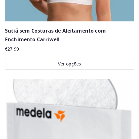
Sutiã sem Costuras de Aleitamento com
Enchimento Carriwell
€
27.99
Ver opções
This
product
has
multiple
variants.
The
options
may