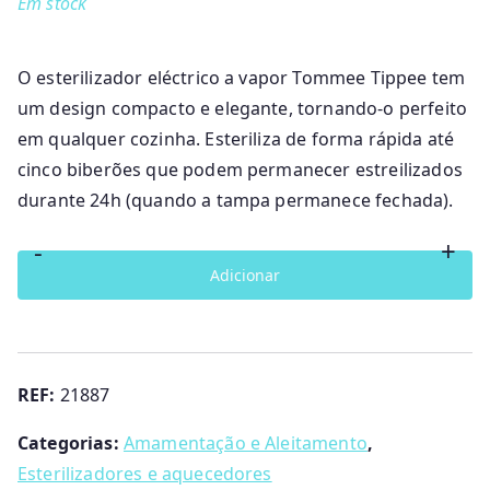
Em stock
O esterilizador eléctrico a vapor Tommee Tippee tem
um design compacto e elegante, tornando-o perfeito
em qualquer cozinha. Esteriliza de forma rápida até
cinco biberões que podem permanecer estreilizados
durante 24h (quando a tampa permanece fechada).
-
+
Quantidade
Adicionar
de
Esterilizador
Eléctrico
Tommee
REF:
21887
Tippee
Categorias:
Amamentação e Aleitamento
,
Esterilizadores e aquecedores