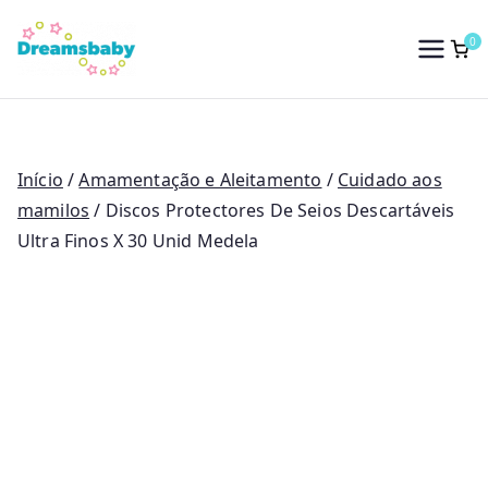
Saltar
para
0
Dreams Baby
o
conteúdo
Início
/
Amamentação e Aleitamento
/
Cuidado aos
mamilos
/ Discos Protectores De Seios Descartáveis
Ultra Finos X 30 Unid Medela