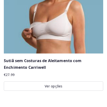
Sutiã sem Costuras de Aleitamento com
Enchimento Carriwell
€
27.99
Ver opções
This
product