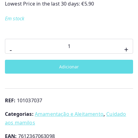
Lowest Price in the last 30 days:
€
5.90
Em stock
Quantidade
-
+
de
Discos
Adicionar
Protectores
De
Seios
Descartáveis
REF:
101037037
Ultra
Finos
Categorias:
Amamentação e Aleitamento
,
Cuidado
X
aos mamilos
30
EAN:
7612367063098
Unid