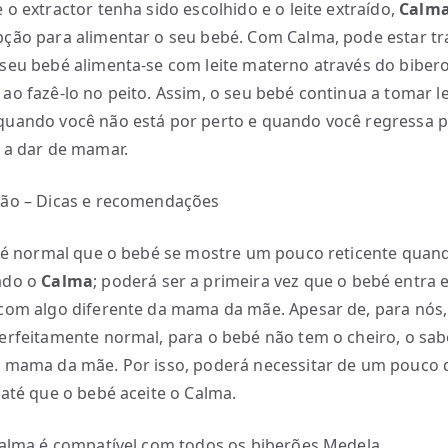
 o extractor tenha sido escolhido e o leite extraído,
Calm
ção para alimentar o seu bebé. Com Calma, pode estar tr
seu bebé alimenta-se com leite materno através do bibe
ao fazê-lo no peito. Assim, o seu bebé continua a tomar le
uando você não está por perto e quando você regressa 
 a dar de mamar.
ção – Dicas e recomendações
, é normal que o bebé se mostre um pouco reticente quand
ado o
Calma
; poderá ser a primeira vez que o bebé entra
com algo diferente da mama da mãe. Apesar de, para nós
erfeitamente normal, para o bebé não tem o cheiro, o sa
 mama da mãe. Por isso, poderá necessitar de um pouco 
 até que o bebé aceite o Calma.
Calma é compatível com todos os biberões Medela.