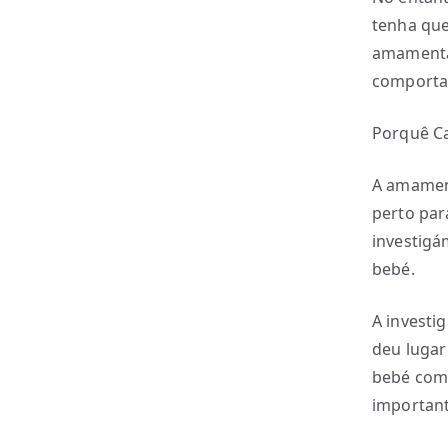
tenha que
amamenta
comporta
Porquê C
A amamen
perto par
investigá
bebé.
A investi
deu lugar
bebé com 
important