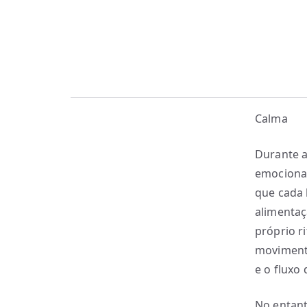
Calma
Durante 
emocional
que cada 
alimentaç
próprio r
movimento
e o fluxo 
No entant