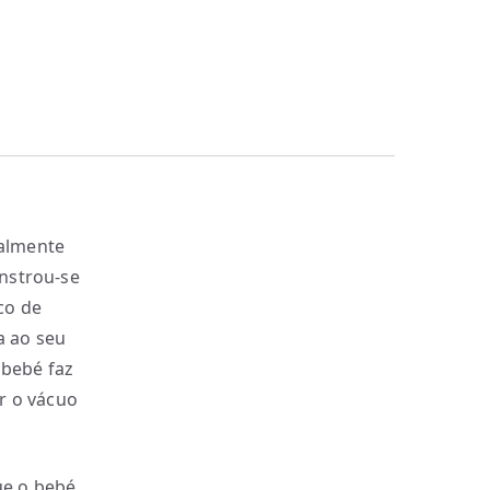
almente
nstrou-se
co de
a ao seu
 bebé faz
r o vácuo
ue o bebé