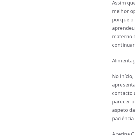
Assim que
melhor op
porque o 
aprendeu 
materno q
continuar
Alimenta
No início
apresent
contacto 
parecer p
aspeto da
paciência
A tetina 