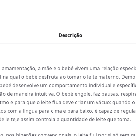
Descrição
a amamentação, a mãe e o bebé vivem uma relação especi
 na qual o bebé desfruta ao tomar o leite materno. Demo
bebé desenvolve um comportamento individual e específi
ão de maneira intuitiva. O bebé engole, faz pausas, respir
itmo e para que o leite flua deve criar um vácuo: quando o
s com a língua para cima e para baixo, é capaz de regula
de leite,e assim controla a quantidade de leite que toma.
o, nos biberões convencionais, o leite flui por si só sem q