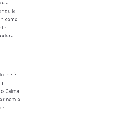
a
é a
anquila
ron como
ite
poderá
o lhe é
 em
, o Calma
bor nem o
de