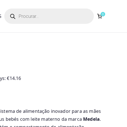
Products
search
0
S
ays:
€
14.16
istema de alimentação inovador para as mães
eus bebés com leite materno da marca
Medela
.