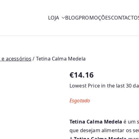
LOJA
BLOG
PROMOÇÕES
CONTACTO
y
 e acessórios
/ Tetina Calma Medela
€
14.16
Lowest Price in the last 30 d
Esgotado
Tetina Calma
Medela
é um s
que desejam alimentar os s