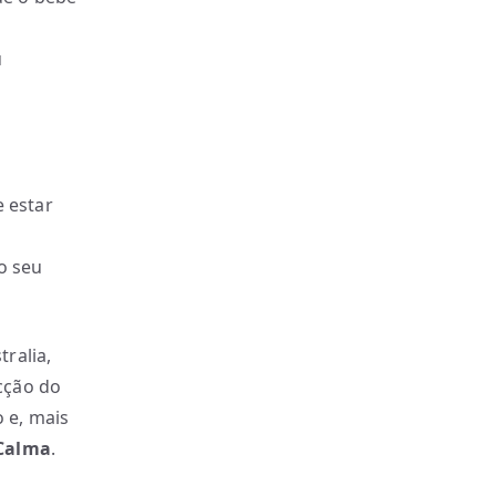
u
 estar
o seu
ralia,
cção do
o e, mais
Calma
.