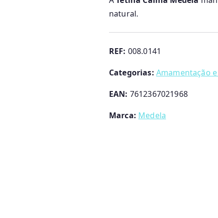
A
Tetina Calma Medela
mant
natural.
REF:
008.0141
Categorias:
Amamentação e 
EAN:
7612367021968
Marca:
Medela