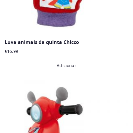
product
page
Luva animais da quinta Chicco
€
16.99
Adicionar