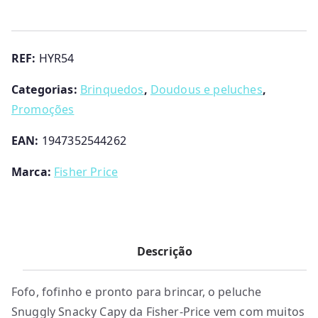
Capivara
Fofinha
Fisher
REF:
HYR54
Price
Categorias:
Brinquedos
,
Doudous e peluches
,
Promoções
EAN:
1947352544262
Marca:
Fisher Price
Descrição
Fofo, fofinho e pronto para brincar, o peluche
Snuggly Snacky Capy da Fisher-Price vem com muitos