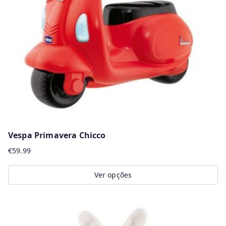
Vespa Primavera Chicco
€
59.99
Ver opções
This
product
has