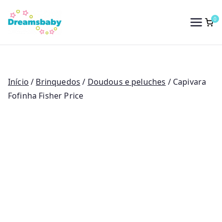
Saltar
para
0
Dreams Baby
o
conteúdo
Início
/
Brinquedos
/
Doudous e peluches
/ Capivara
Fofinha Fisher Price