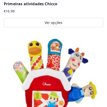
Primeiras atividades Chicco
€
16.99
Ver opções
This
product
has
multiple
variants.
The
options
may
be
chosen
on
the