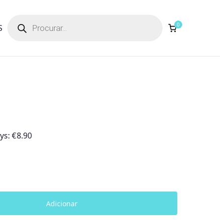
Products
search
0
S
ays:
€
8.90
Adicionar