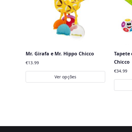
Mr. Girafa e Mr. Hippo Chicco
Tapete 
Chicco
€
13.99
€
34.99
Ver opções
This
product
has
multiple
variants.
The