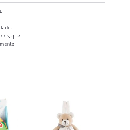
eu
 lado.
idos, que
camente