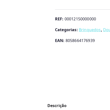
Veado
Dou
Dou
REF:
00012150000000
Chicco
Categorias:
Brinquedos
,
Dou
EAN:
8058664176939
Descrição