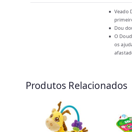
Veado D
primeir
Dou dou
O Doudo
os ajud
afastad
Produtos Relacionados