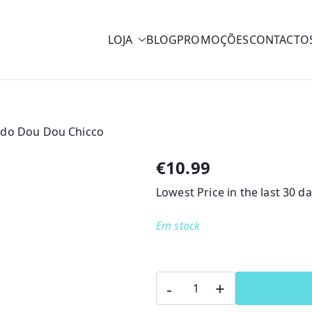
LOJA
BLOG
PROMOÇÕES
CONTACTO
y
ado Dou Dou Chicco
€
10.99
Lowest Price in the last 30 d
Em stock
Quantidade
-
+
de