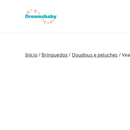
Saltar
para
Dreams Bab
o
conteúdo
Início
/
Brinquedos
/
Doudous e peluches
/ Ve