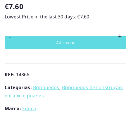
€
7.60
Lowest Price in the last 30 days:
€
7.60
-
+
Quantidade
Adicionar
de
Baby
Puzzle
Veículos
REF:
14866
Categorias:
Brinquedos
,
Brinquedos de construção,
encaixe e puzzles
Marca:
Educa