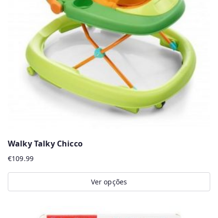
Walky Talky Chicco
€
109.99
Ver opções
This
product