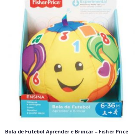
has
multiple
variants.
The
options
may
be
chosen
on
the
product
page
Bola de Futebol Aprender e Brincar – Fisher Price