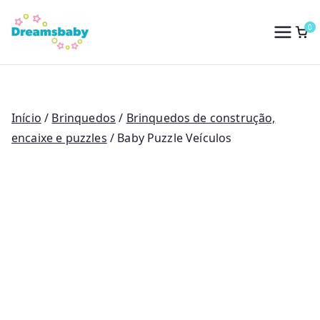
Saltar
para
0
Dreams Baby
o
conteúdo
Início
/
Brinquedos
/
Brinquedos de construção,
encaixe e puzzles
/ Baby Puzzle Veículos