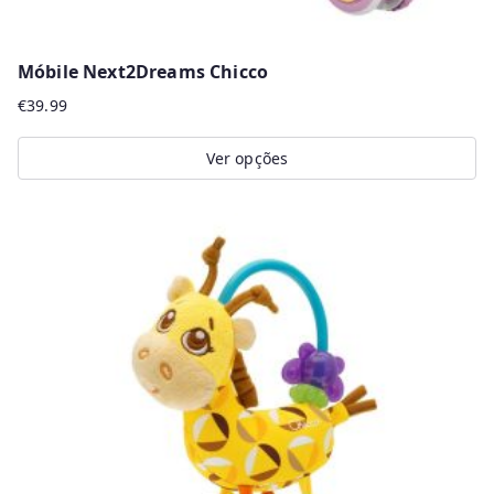
Móbile Next2Dreams Chicco
€
39.99
Ver opções
This
product
has
multiple
variants.
The
options
may
be
chosen