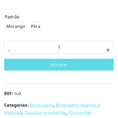
Padrão
Morango
Morango
Pêra
Pêra
Quantidade
-
+
de
Morango
Adicionar
e
Pêra
Trilingue
Chicco
REF:
n.d.
Categorias:
Brinquedos
,
Brinquedos falantes e
musicais
,
Doudous e peluches
,
Promoções