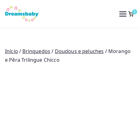
Saltar
para
0
Dreams Baby
o
conteúdo
Início
/
Brinquedos
/
Doudous e peluches
/ Morango
e Pêra Trilingue Chicco