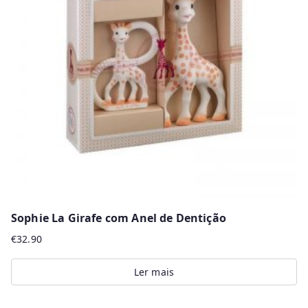
options
may
be
chosen
on
the
product
page
Sophie La Girafe com Anel de Dentição
€
32.90
Ler mais