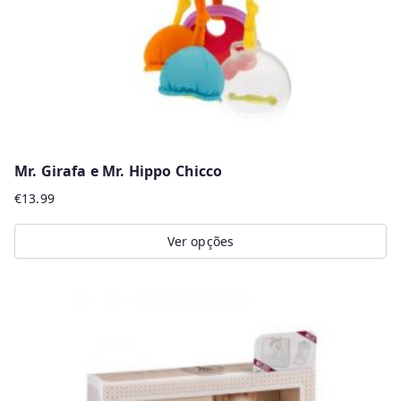
on
the
product
page
Mr. Girafa e Mr. Hippo Chicco
€
13.99
Ver opções
This
product
has
multiple
variants.
The