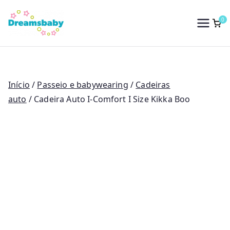
Saltar
para
0
Dreams Baby
o
conteúdo
Início
/
Passeio e babywearing
/
Cadeiras
auto
/ Cadeira Auto I-Comfort I Size Kikka Boo