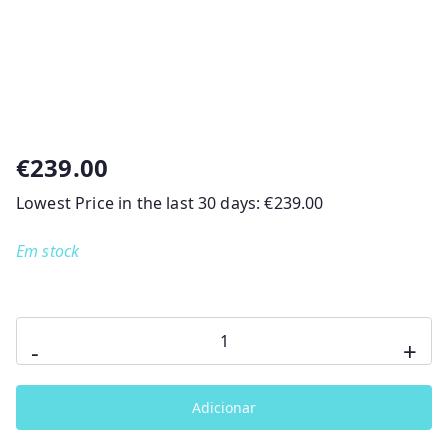
€
239.00
Lowest Price in the last 30 days:
€
239.00
Em stock
Quantidade
-
+
de
Cadeira
Adicionar
Auto
I-