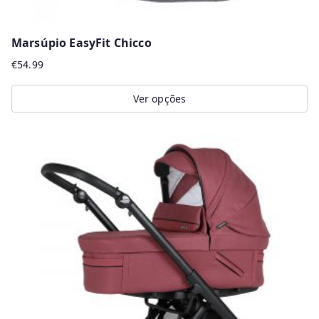
Marsúpio EasyFit Chicco
€
54.99
Ver opções
This
product
has
multiple
variants.
The
options
may
be
chosen