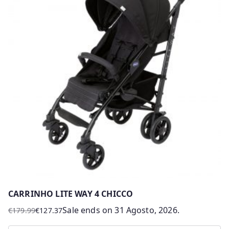
CARRINHO LITE WAY 4 CHICCO
Sale ends on 31 Agosto, 2026.
€
179.99
€
127.37
O
O
preço
preço