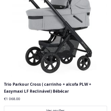
Trio Parkour Cross ( carrinho + alcofa PLW +
Easymaxi LF Reclinável) Bébécar
€
1 068.00
Ver opções