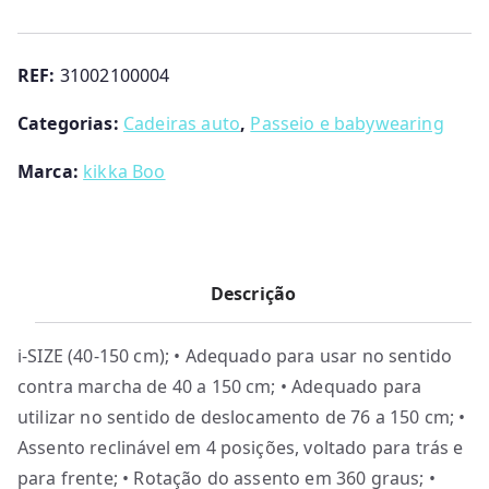
Comfort
I
REF:
31002100004
Size
Kikka
Categorias:
Cadeiras auto
,
Passeio e babywearing
Boo
Marca:
kikka Boo
Descrição
i-SIZE (40-150 cm); • Adequado para usar no sentido
contra marcha de 40 a 150 cm; • Adequado para
utilizar no sentido de deslocamento de 76 a 150 cm; •
Assento reclinável em 4 posições, voltado para trás e
para frente; • Rotação do assento em 360 graus; •