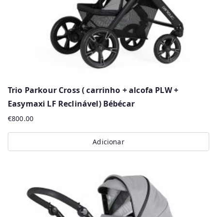
on
the
product
page
Trio Parkour Cross ( carrinho + alcofa PLW +
Easymaxi LF Reclinável) Bébécar
€
800.00
Adicionar