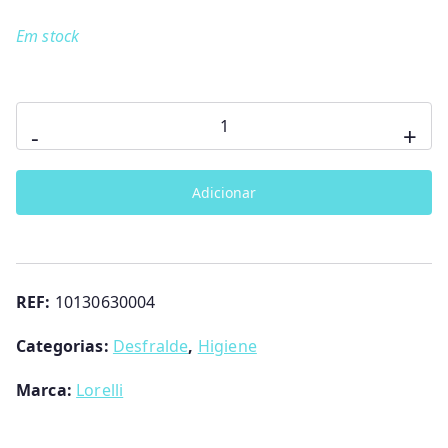
Em stock
Quantidade
-
+
de
Bacio
Adicionar
WC
Transform
Lorelli
REF:
10130630004
Categorias:
Desfralde
,
Higiene
Marca:
Lorelli