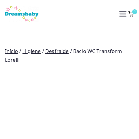
Saltar
para
0
Dreams Baby
o
conteúdo
Início
/
Higiene
/
Desfralde
/ Bacio WC Transform
Lorelli