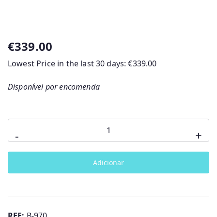
€
339.00
Lowest Price in the last 30 days:
€
339.00
Disponível por encomenda
Quantidade
-
+
de
Banheira
Adicionar
-
Trocador
Estrelas
Sweet
REF:
B-970