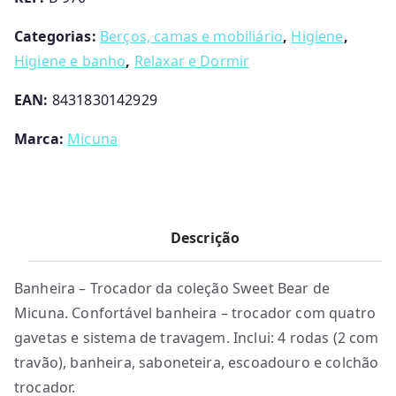
Bear
Micuna
Categorias:
Berços, camas e mobiliário
,
Higiene
,
Higiene e banho
,
Relaxar e Dormir
EAN:
8431830142929
Marca:
Micuna
Descrição
Banheira – Trocador da coleção Sweet Bear de
Micuna. Confortável banheira – trocador com quatro
gavetas e sistema de travagem. Inclui: 4 rodas (2 com
travão), banheira, saboneteira, escoadouro e colchão
trocador.