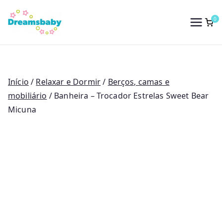
Saltar
para
0
Dreams Baby
o
conteúdo
Início
/
Relaxar e Dormir
/
Berços, camas e
mobiliário
/ Banheira – Trocador Estrelas Sweet Bear
Micuna