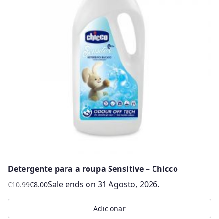
The
options
may
be
chosen
on
the
product
page
Detergente para a roupa Sensitive – Chicco
Sale ends on 31 Agosto, 2026.
€
10.99
€
8.00
O
O
preço
preço
Adicionar
original
atual