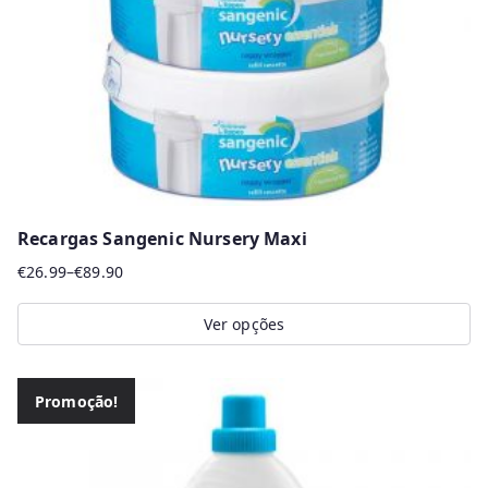
Recargas Sangenic Nursery Maxi
€
26.99
–
€
89.90
Price
range:
Ver opções
€26.99
This
through
product
€89.90
Promoção!
has
multiple
variants.