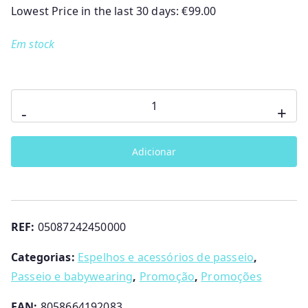
r
r
Lowest Price in the last 30 days:
€
99.00
e
e
Em stock
ç
ç
o
o
o
a
r
t
Quantidade
-
+
i
u
de
g
a
Mochila
i
l
Adicionar
Vestidor
n
é
Black
a
:
Satin
l
€
Chicco
e
8
REF:
05087242450000
r
9
a
.
Categorias:
Espelhos e acessórios de passeio
,
:
0
Passeio e babywearing
,
Promoção
,
Promoções
€
0
9
.
EAN:
8058664192083