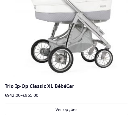
Trio Ip-Op Classic XL BébéCar
€
942.00
–
€
965.00
Price
range:
Ver opções
€942.00
This
through
product
€965.00