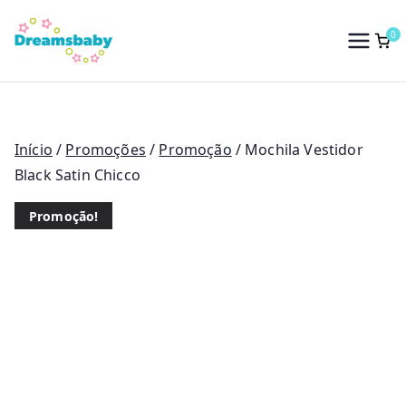
Saltar
para
0
Dreams Baby
o
conteúdo
Início
/
Promoções
/
Promoção
/ Mochila Vestidor
Black Satin Chicco
Promoção!