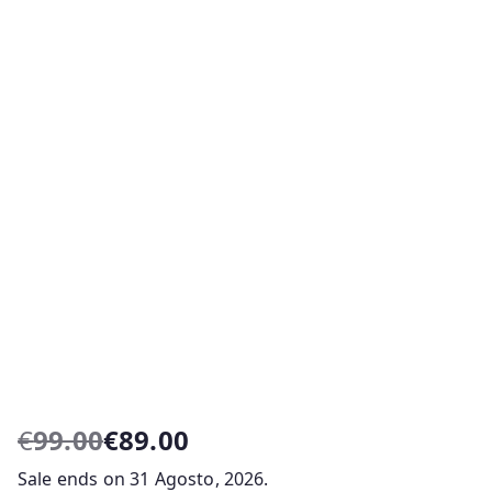
€
99.00
€
89.00
O
O
Sale ends on 31 Agosto, 2026.
p
p