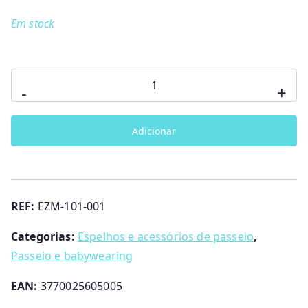
Em stock
Quantidade
-
+
de
Espelho
Adicionar
com
luz
e
comando
REF:
EZM-101-001
Categorias:
Espelhos e acessórios de passeio
,
Passeio e babywearing
EAN:
3770025605005