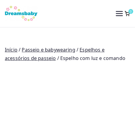
Saltar
para
0
Dreams Baby
o
conteúdo
Início
/
Passeio e babywearing
/
Espelhos e
acessórios de passeio
/ Espelho com luz e comando