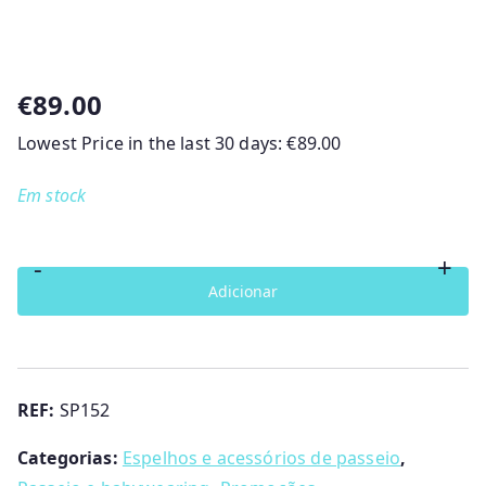
€
89.00
Lowest Price in the last 30 days:
€
89.00
Em stock
-
+
Quantidade
Adicionar
de
Saco
SPE
Bebécar
REF:
SP152
Categorias:
Espelhos e acessórios de passeio
,