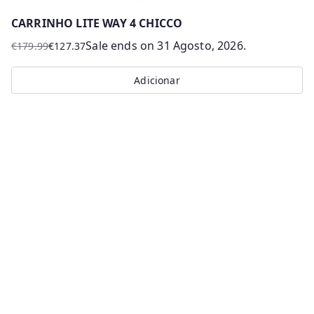
CARRINHO LITE WAY 4 CHICCO
Sale ends on 31 Agosto, 2026.
€
179.99
€
127.37
O
O
preço
preço
Adicionar
original
atual
era:
é:
€179.99.
€127.37.