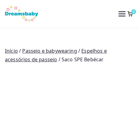
Saltar
para
0
Dreams Baby
o
conteúdo
Início
/
Passeio e babywearing
/
Espelhos e
acessórios de passeio
/ Saco SPE Bebécar