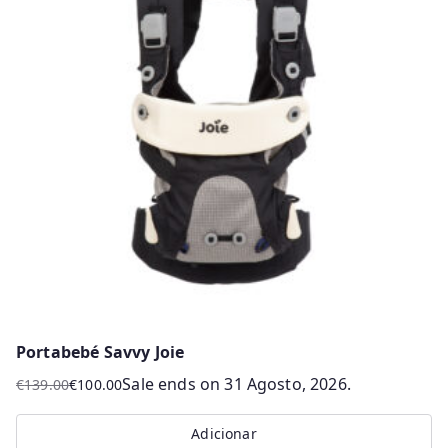
variants.
The
options
may
be
chosen
on
the
product
page
Portabebé Savvy Joie
Sale ends on 31 Agosto, 2026.
€
139.00
€
100.00
O
O
preço
preço
Adicionar
original
atual