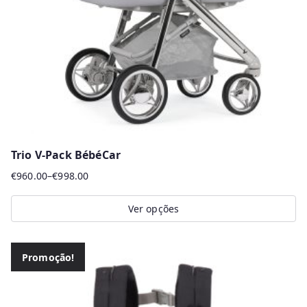
Trio V-Pack BébéCar
€
960.00
–
€
998.00
Price
range:
Ver opções
€960.00
This
through
product
€998.00
Promoção!
has
multiple