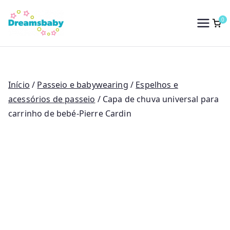
Saltar
para
0
Dreams Baby
o
conteúdo
Início
/
Passeio e babywearing
/
Espelhos e
acessórios de passeio
/ Capa de chuva universal para
carrinho de bebé-Pierre Cardin