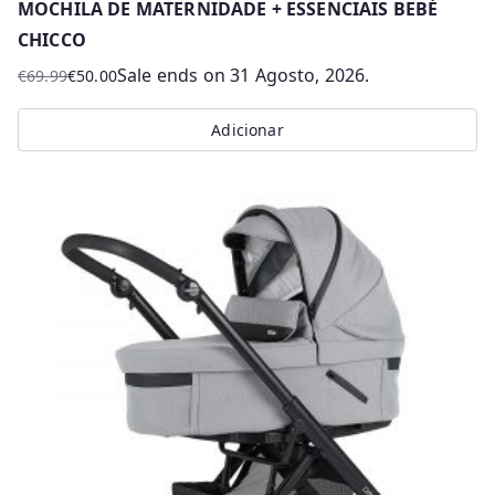
MOCHILA DE MATERNIDADE + ESSENCIAIS BEBÉ
CHICCO
Sale ends on 31 Agosto, 2026.
€
69.99
€
50.00
O
O
preço
preço
Adicionar
original
atual
era:
é:
€69.99.
€50.00.