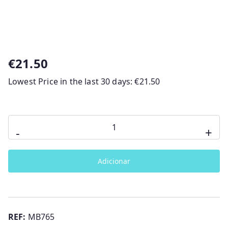
€
21.50
Lowest Price in the last 30 days:
€
21.50
Quantidade
-
+
de
Capa
Adicionar
de
chuva
universal
para
REF:
MB765
carrinho