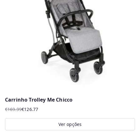
options
may
be
chosen
on
the
product
page
Carrinho Trolley Me Chicco
€
169.99
€
126.77
O
O
preço
preço
Ver opções
original
atual
This
era:
é: