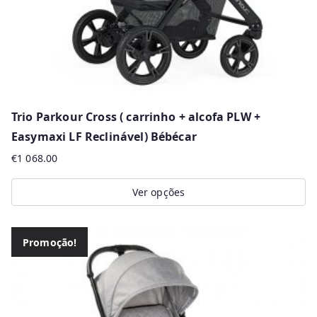
Trio Parkour Cross ( carrinho + alcofa PLW +
Easymaxi LF Reclinável) Bébécar
€
1 068.00
Ver opções
This
product
Promoção!
has
multiple
variants.
The