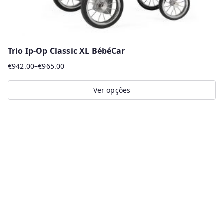
Trio Ip-Op Classic XL BébéCar
€
942.00
–
€
965.00
Price
range:
Ver opções
€942.00
This
through
product
€965.00
has
multiple
variants.
The
options
may
be