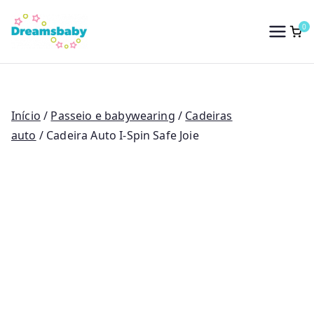
Saltar
para
0
Dreams Baby
o
conteúdo
Início
/
Passeio e babywearing
/
Cadeiras
auto
/ Cadeira Auto I-Spin Safe Joie