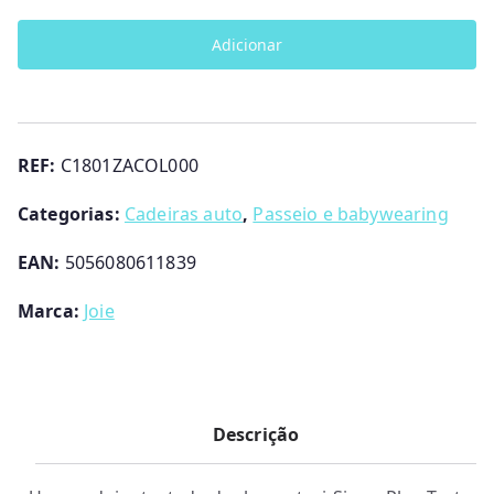
Cadeira
Adicionar
Auto
I-
Spin
Safe
REF:
C1801ZACOL000
Joie
Categorias:
Cadeiras auto
,
Passeio e babywearing
EAN:
5056080611839
Marca:
Joie
Descrição