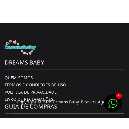
chosen
on
the
product
page
DREAMS BABY
QUEM SOMOS
TERMOS E CONDIÇÕES DE USO
POLÍTICA DE PRIVACIDADE
1
LIVRO DE RECLAMAÇÕES
Copyright © 2026
Dreams Baby
. Beavers Agency
GUIA DE COMPRAS
MINHA CONTA
FORMAS DE PAGAMENTO