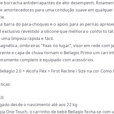
e borracha antiderrapantes de alto desempenh. Rolamen
 e amortecedores para uma condução suave em qualquer
ie.
 a barra do para-choques e o apoio para as pernas apre
l exclusivo revestido a silicone que melhora o conforto táti
 uma limpeza rápida e fácil.
magnética, ombreiras “fixas no lugar”, visor em rede com j
rente e capa de chuva tornam o Bellagio Primo um carrin
iramente completo e equipado com acessórios.
ellagio 2.0 + Alcofa Flex + First Recline i Size na cor Como 
ticas:
.0:
gado desde o nascimento até aos 22 kg
gia One Touch, o carrinho de bebé Bellagio fecha-se com