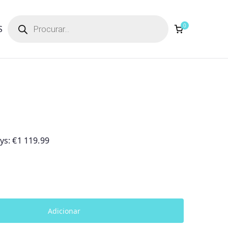
Products
search
0
S
ays:
€
1 119.99
Adicionar