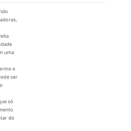
ando
ladoras,
eita
idade
am uma
erino e
pode ser
do
que só
imento
star do