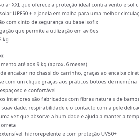
solar XXL que oferece a proteção ideal contra vento e sol 
solar UPF50 + e janela em malha para uma melhor circula
ção com cinto de segurança ou base isofix
ação que permite a utilização em aviões
5 kg
xi:
imento até aos 9 kg (aprox. 6 meses)
 de encaixar no chassi do carrinho, graças ao encaixe dire
-se com um clique graças aos práticos botões de memória
r espaçoso e confortável
dos interiores são fabricados com fibras naturais de bamb
a suavidade, respirabilidade e o contacto com a pele delic
 uma vez que absorve a humidade e ajuda a manter a tem
correta
extensível, hidrorepelente e com proteção UV50+