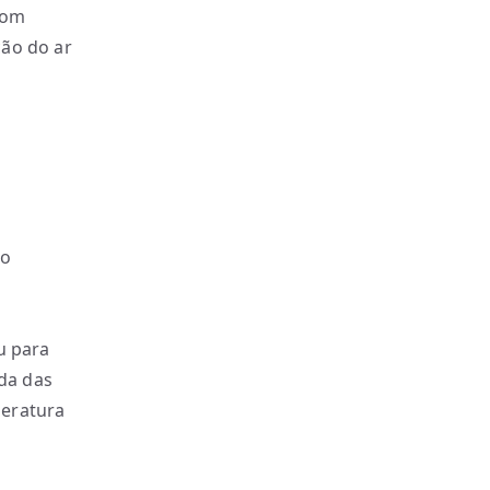
com
ção do ar
to
u para
ada das
peratura