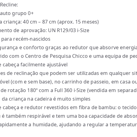
 Recline:
 auto grupo 0+
da criança: 40 cm – 87 cm (aprox. 15 meses)
ento de aprovação: UN R129/03 i-Size
 para recém-nascidos
gurança e conforto graças ao redutor que absorve energi
ido com o Centro de Pesquisa Chicco e uma equipa de pe
e cabeça facilmente ajustável
ões de reclinação que podem ser utilizadas em qualquer si
vel (com e sem base), no carrinho de passeio, em casa o
 de rotação 180º com a Full 360 i-Size (vendida em separad
 da criança na cadeira é muito simples
e cabeça e redutor revestidos em fibra de bambu: o tecido
é também respirável e tem uma boa capacidade de absor
rapidamente a humidade, ajudando a regular a temperatu