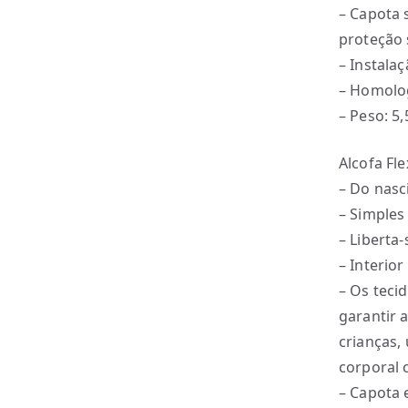
– Capota 
proteção 
– Instala
– Homolog
– Peso: 5,
Alcofa Fle
– Do nasc
– Simples
– Liberta
– Interio
– Os teci
garantir 
crianças,
corporal 
– Capota 