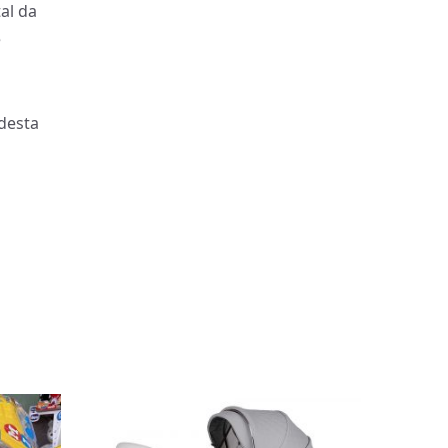
al da
e
desta