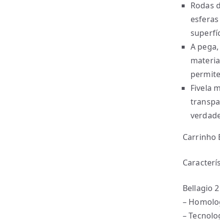
Rodas d
esferas
superfíc
A pega,
materia
permite
Fivela 
transpa
verdade
Carrinho B
Caracterís
Bellagio 2
– Homolo
– Tecnolo