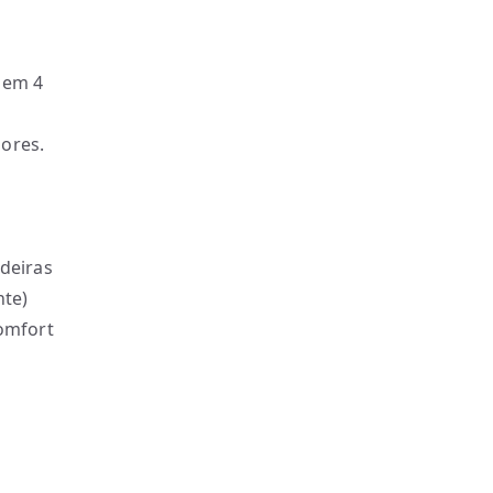
 em 4
ores.
adeiras
nte)
comfort