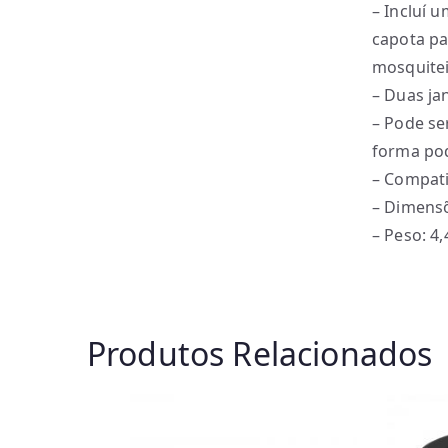
– Incluí 
capota pa
mosquitei
– Duas ja
– Pode se
forma pod
– Compati
– Dimensõ
– Peso: 4,
Produtos Relacionados