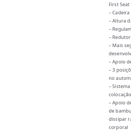
First Seat
– Cadeira
– Altura 
– Regulam
– Redutor
– Mais se
desenvolv
– Apoio d
– 3 posiç
no automó
– Sistema
colocação
– Apoio d
de bambu 
dissipar 
corporal