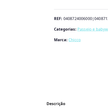
Trio
Bellagio
2.0
REF:
0408724006000|040871
Como
Categorias:
Passeio e babyw
Lake
com
Marca:
Chicco
Base
Full
360
Chicco
Descrição