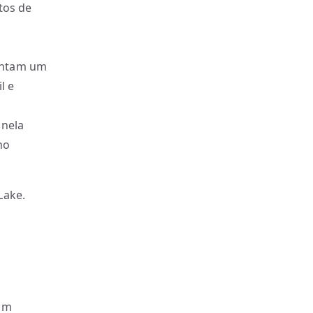
tos de
sentam um
l e
anela
ho
Lake.
 um