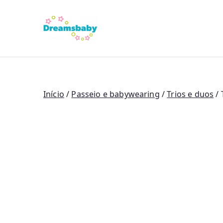
Saltar
para
Dreams Bab
o
conteúdo
Início
/
Passeio e babywearing
/
Trios e duos
/ 