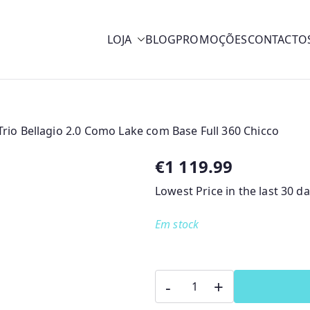
LOJA
BLOG
PROMOÇÕES
CONTACTO
y
Trio Bellagio 2.0 Como Lake com Base Full 360 Chicco
€
1 119.99
Lowest Price in the last 30 d
Em stock
Quantidade
-
+
de