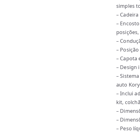
simples t
– Cadeira
– Encosto
posições
– Conduçã
– Posição
– Capota 
– Design 
– Sistema
auto Kory
– Inclui 
kit, colc
– Dimensõ
– Dimensõ
– Peso lí