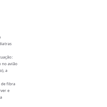
a
diatras
tuação:
u no avião
o), a
 de fibra
ver e
ra