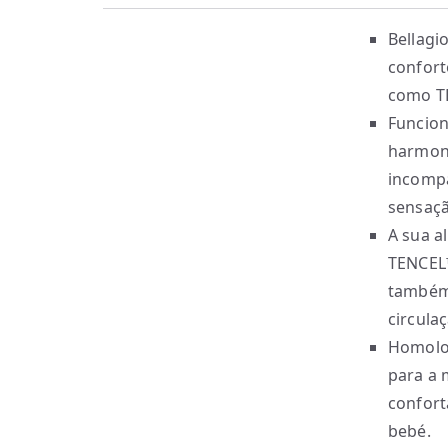
Bellagi
confort
como TE
Funcion
harmon
incompa
sensaçã
A sua a
TENCEL™
também 
circula
Homolog
para a 
confort
bebé.