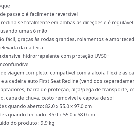
oque
 de passeio é facilmente reversível
 reclina-se totalmente em ambas as direções e é regulável
, usando uma só mão
o fácil, graças às rodas grandes, rolamentos e amorteced
 elevada da cadeira
extensível hidrorrepelente com proteção UV50+
inconfundível
 de viagem completo: compatível com a alcofa Flexi e as c
 e a cadeira auto First Seat Recline (vendidos separadame
adaptadores, barra de proteção, alça/pega de transporte, 
hão, capa de chuva, cesto removível e capota de sol
es quando aberto: 82.0 x 55.0 x 97.0 cm
es quando fechado: 36.0 x 55.0 x 68.0 cm
quido do produto : 9.9 kg