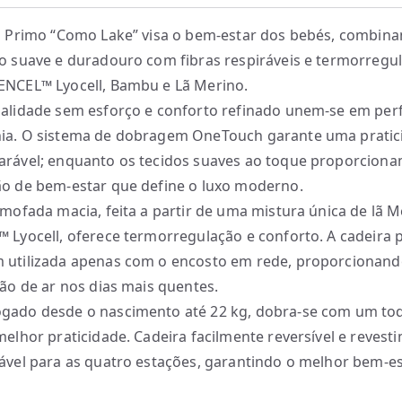
o Primo “Como Lake” visa o bem-estar dos bebés, combin
o suave e duradouro com fibras respiráveis e termorregu
NCEL™ Lyocell, Bambu e Lã Merino.
alidade sem esforço e conforto refinado unem-se em perf
ia. O sistema de dobragem OneTouch garante uma pratic
rável; enquanto os tecidos suaves ao toque proporcion
o de bem-estar que define o luxo moderno.
lmofada macia, feita a partir de uma mistura única de lã M
 Lyocell, oferece termorregulação e conforto. A cadeira 
utilizada apenas com o encosto em rede, proporcionan
ção de ar nos dias mais quentes.
ado desde o nascimento até 22 kg, dobra-se com um to
melhor praticidade. Cadeira facilmente reversível e revest
ável para as quatro estações, garantindo o melhor bem-e