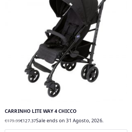
variants.
The
options
may
be
chosen
on
the
product
page
CARRINHO LITE WAY 4 CHICCO
Sale ends on 31 Agosto, 2026.
€
179.99
€
127.37
O
O
preço
preço