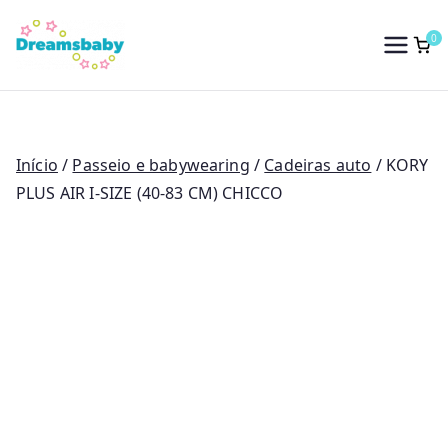
Saltar
para
0
Dreams Baby
o
conteúdo
Início
/
Passeio e babywearing
/
Cadeiras auto
/ KORY
PLUS AIR I-SIZE (40-83 CM) CHICCO