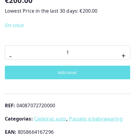
€
200.00
Lowest Price in the last 30 days:
€
200.00
Em stock
Quantidade
-
+
de
KORY
Adicionar
PLUS
AIR
I-
SIZE
REF:
04087072720000
(40-
83
Categorias:
Cadeiras auto
,
Passeio e babywearing
CM)
EAN:
8058664167296
CHICCO