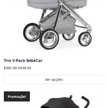
be
chosen
on
the
product
page
Trio V-Pack BébéCar
€
960.00
–
€
998.00
Price
range:
Ver opções
€960.00
This
through
product
€998.00
Promoção!
has
multiple