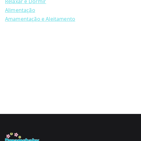
chosen
Relaxar e Dormir
on
Alimentação
the
Amamentação e Aleitamento
product
page