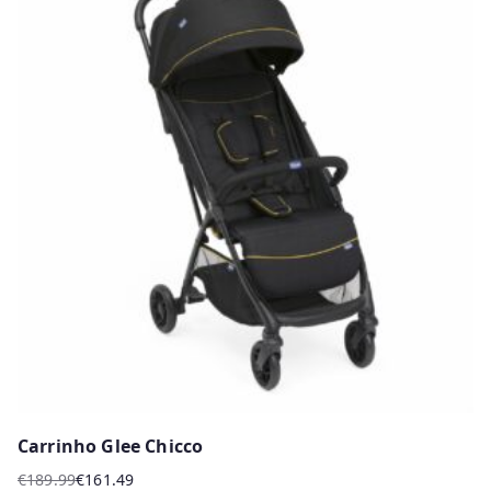
has
multiple
variants.
The
options
may
be
chosen
on
the
product
page
Carrinho Glee Chicco
€
189.99
€
161.49