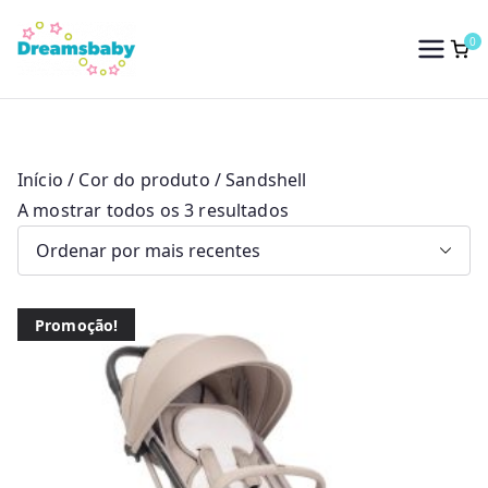
Saltar
para
0
Dreams Baby
o
conteúdo
Início
/ Cor do produto / Sandshell
O
A mostrar todos os 3 resultados
r
d
e
Promoção!
n
a
d
o
p
o